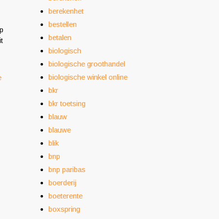
berekenhet
bestellen
op
betalen
t
biologisch
biologische groothandel
biologische winkel online
e
bkr
bkr toetsing
blauw
blauwe
blik
bnp
bnp paribas
boerderij
boeterente
boxspring