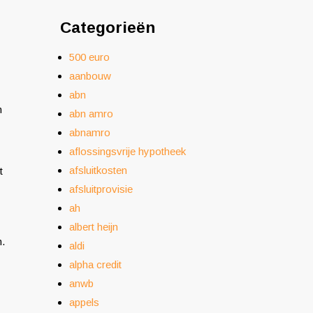
Categorieën
500 euro
aanbouw
abn
n
abn amro
abnamro
aflossingsvrije hypotheek
afsluitkosten
t
afsluitprovisie
ah
albert heijn
n.
aldi
alpha credit
anwb
appels