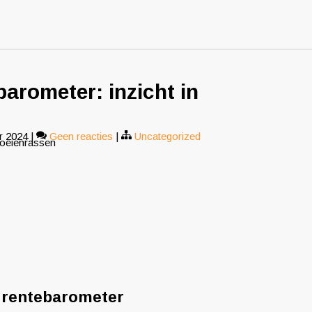
barometer: inzicht in
r 2024
|
Geen reacties
|
Uncategorized
koeienrassen
e rentebarometer