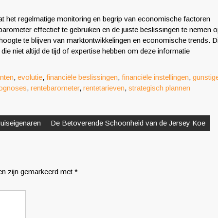
at het regelmatige monitoring en begrip van economische factoren
ebarometer effectief te gebruiken en de juiste beslissingen te nemen 
 hoogte te blijven van marktontwikkelingen en economische trends. Di
ie niet altijd de tijd of expertise hebben om deze informatie
nten
,
evolutie
,
financiële beslissingen
,
financiële instellingen
,
gunstig
ognoses
,
rentebarometer
,
rentetarieven
,
strategisch plannen
Huiseigenaren
De Betoverende Schoonheid van de Jersey Koe
den zijn gemarkeerd met
*