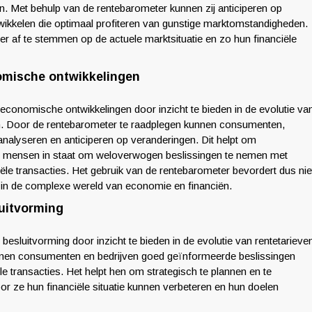
en. Met behulp van de rentebarometer kunnen zij anticiperen op
twikkelen die optimaal profiteren van gunstige marktomstandigheden.
ger af te stemmen op de actuele marktsituatie en zo hun financiële
nomische ontwikkelingen
 economische ontwikkelingen door inzicht te bieden in de evolutie va
ijn. Door de rentebarometer te raadplegen kunnen consumenten,
 analyseren en anticiperen op veranderingen. Dit helpt om
elt mensen in staat om weloverwogen beslissingen te nemen met
iële transacties. Het gebruik van de rentebarometer bevordert dus nie
cht in de complexe wereld van economie en financiën.
luitvorming
 besluitvorming door inzicht te bieden in de evolutie van rentetarieve
nnen consumenten en bedrijven goed geïnformeerde beslissingen
e transacties. Het helpt hen om strategisch te plannen en te
r ze hun financiële situatie kunnen verbeteren en hun doelen