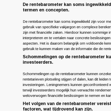
De rentebarometer kan soms ingewikkeld z
termen en concepten.
De rentebarometer kan soms ingewikkeld zijn voor men
gebruik van specifieke vakjargon en complexe bereken
zijn met financiële zaken. Hierdoor kunnen sommige i
interpreteren en te vertalen naar concrete beslissingen
aspecten. Het is daarom belangrijk om voldoende kenn
gebruik te kunnen maken van de informatie die de rent
Schommelingen op de rentebarometer kun
investeerders.
Schommelingen op de rentebarometer kunnen onzekerh
rentetarieven plotseling stijgen of dalen, kan dit leiden
investeringen. Leningnemers kunnen geconfronteerd wo
terwijl investeerders mogelijk hun verwachte rendeme
weloverwogen financiële beslissingen te nemen en kan l
Het volgen van de rentebarometer vereis
factoren, wat tijdrovend kan zijn.