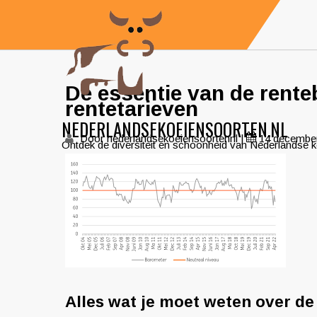
Skip
to
content
De essentie van de rente
rentetarieven
NEDERLANDSEKOEIENSOORTEN.NL
Door nederlandsekoeiensoortennl
|
14 decembe
Ontdek de diversiteit en schoonheid van Nederlandse 
Alles wat je moet weten over d