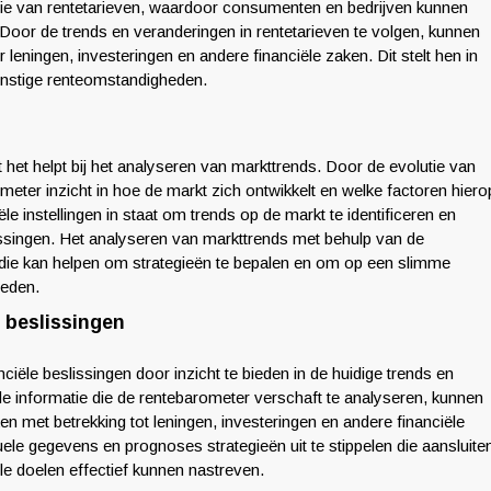
utie van rentetarieven, waardoor consumenten en bedrijven kunnen
. Door de trends en veranderingen in rentetarieven te volgen, kunnen
ningen, investeringen en andere financiële zaken. Dit stelt hen in
gunstige renteomstandigheden.
et helpt bij het analyseren van markttrends. Door de evolutie van
meter inzicht in hoe de markt zich ontwikkelt en welke factoren hiero
iële instellingen in staat om trends op de markt te identificeren en
lissingen. Het analyseren van markttrends met behulp van de
 die kan helpen om strategieën te bepalen en om op een slimme
heden.
 beslissingen
iële beslissingen door inzicht te bieden in de huidige trends en
de informatie die de rentebarometer verschaft te analyseren, kunnen
et betrekking tot leningen, investeringen en andere financiële
uele gegevens en prognoses strategieën uit te stippelen die aansluite
le doelen effectief kunnen nastreven.