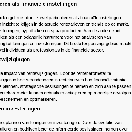
ren als financiële instellingen
n gebruikt door zowel particulieren als financiële instellingen.
nzicht te krijgen in de actuele rentetarieven en trends op de markt,
er leningen, hypotheken en spaarproducten. Aan de andere kant
iken als een belangrijk instrument voor het analyseren van
ing tot leningen en investeringen. Dit brede toepassingsgebied maakt
 individuen als professionals in de financiële sector.
ewijzigingen
de impact van rentewijzigingen. Door de rentebarometer te
ijgen in hoe veranderingen in rentetarieven hun financiële situatie
te plannen, strategische beslissingen te nemen en zich aan te passen
rentebarometer kunnen gebruikers anticiperen op mogelijke gevolgen
 beschermen en optimaliseren.
en investeringen
het plannen van leningen en investeringen. Door de evolutie van
iculieren en bedrijven beter geïnformeerde beslissingen nemen over