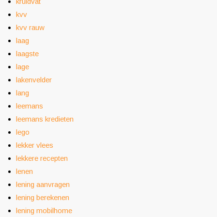
kruidvat
kvv
kvv rauw
laag
laagste
lage
lakenvelder
lang
leemans
leemans kredieten
lego
lekker vlees
lekkere recepten
lenen
lening aanvragen
lening berekenen
lening mobilhome