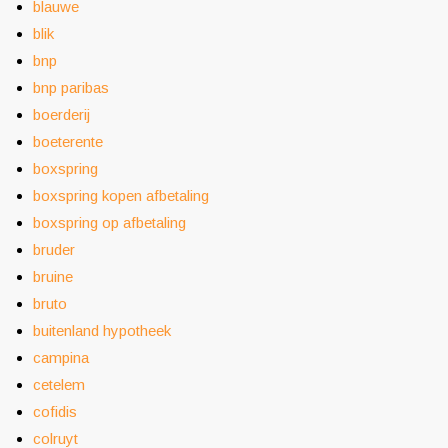
blauwe
blik
bnp
bnp paribas
boerderij
boeterente
boxspring
boxspring kopen afbetaling
boxspring op afbetaling
bruder
bruine
bruto
buitenland hypotheek
campina
cetelem
cofidis
colruyt