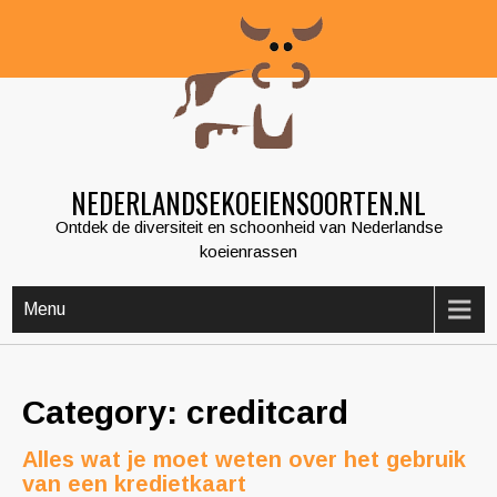
Skip
to
content
NEDERLANDSEKOEIENSOORTEN.NL
Ontdek de diversiteit en schoonheid van Nederlandse
koeienrassen
Menu
Category: creditcard
Alles wat je moet weten over het gebruik
van een kredietkaart