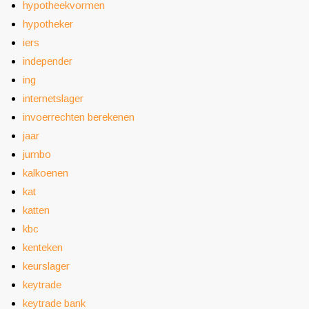
hypotheekvormen
hypotheker
iers
independer
ing
internetslager
invoerrechten berekenen
jaar
jumbo
kalkoenen
kat
katten
kbc
kenteken
keurslager
keytrade
keytrade bank