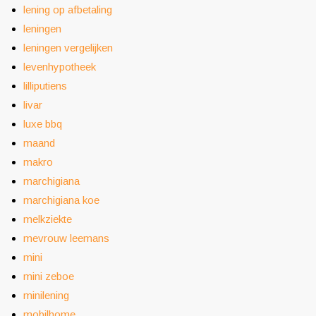
lening op afbetaling
leningen
leningen vergelijken
levenhypotheek
lilliputiens
livar
luxe bbq
maand
makro
marchigiana
marchigiana koe
melkziekte
mevrouw leemans
mini
mini zeboe
minilening
mobilhome