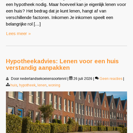
een hypotheek nodig. Maar hoeveel kan je eigenlijk lenen voor
een huis? Het bedrag dat je kunt lenen, hangt af van
verschillende factoren. Inkomen Je inkomen speelt een
belangrijke rol […]
Lees meer »
Hypotheekadvies: Lenen voor een huis
verstandig aanpakken
Door nederlandsekoeiensoortennl
|
26 juli 2026
|
Geen reacties
|
huis
,
hypotheek
,
lenen
,
woning