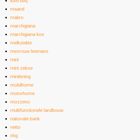
luxe bbq
maand
makro
marchigiana
marchigiana koe
melkziekte
mevrouw leemans
mini
mini zeboe
minilening
mobilhome
motorhome
mozzeno
multifunctionele landbouw
nationale bank
netto
nhg