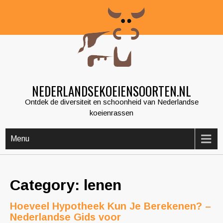
Skip
to
content
NEDERLANDSEKOEIENSOORTEN.NL
Ontdek de diversiteit en schoonheid van Nederlandse
koeienrassen
Menu
Category: lenen
Hoeveel Hypotheek Kun Je Berekenen? –
Nederlandse Gids voor