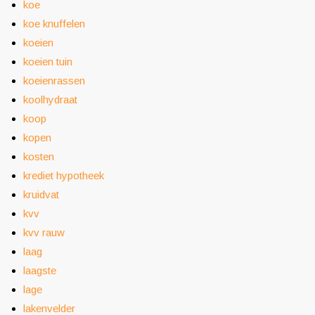
koe
koe knuffelen
koeien
koeien tuin
koeienrassen
koolhydraat
koop
kopen
kosten
krediet hypotheek
kruidvat
kvv
kvv rauw
laag
laagste
lage
lakenvelder