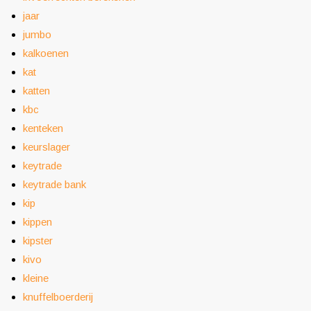
jaar
jumbo
kalkoenen
kat
katten
kbc
kenteken
keurslager
keytrade
keytrade bank
kip
kippen
kipster
kivo
kleine
knuffelboerderij