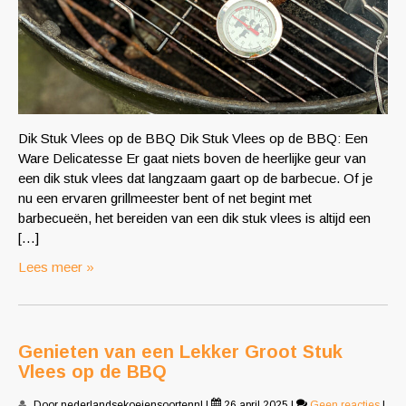
Dik Stuk Vlees op de BBQ Dik Stuk Vlees op de BBQ: Een
Ware Delicatesse Er gaat niets boven de heerlijke geur van
een dik stuk vlees dat langzaam gaart op de barbecue. Of je
nu een ervaren grillmeester bent of net begint met
barbecueën, het bereiden van een dik stuk vlees is altijd een
[…]
Lees meer »
Genieten van een Lekker Groot Stuk
Vlees op de BBQ
Door nederlandsekoeiensoortennl
|
26 april 2025
|
Geen reacties
|