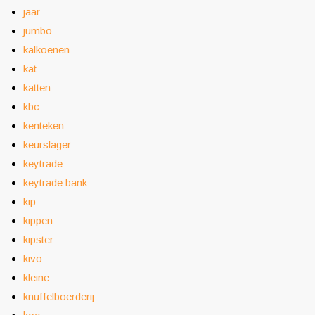
jaar
jumbo
kalkoenen
kat
katten
kbc
kenteken
keurslager
keytrade
keytrade bank
kip
kippen
kipster
kivo
kleine
knuffelboerderij