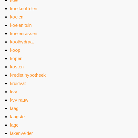
koe
koe knuffelen
koeien
koeien tuin
koeienrassen
koolhydraat
koop
kopen
kosten
krediet hypotheek
kruidvat
kvv
kvv rauw
laag
laagste
lage
lakenvelder