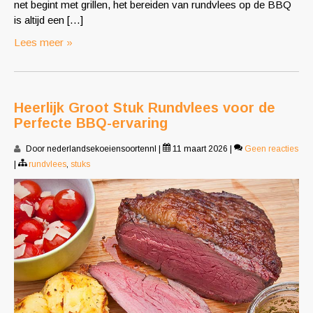
net begint met grillen, het bereiden van rundvlees op de BBQ
is altijd een […]
Lees meer »
Heerlijk Groot Stuk Rundvlees voor de
Perfecte BBQ-ervaring
Door nederlandsekoeiensoortennl
|
11 maart 2026
|
Geen reacties
|
rundvlees
,
stuks