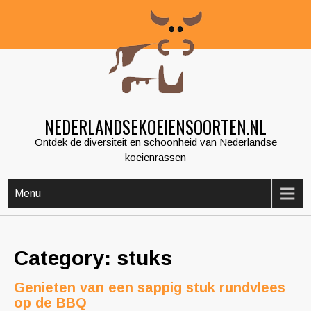
Skip
to
content
NEDERLANDSEKOEIENSOORTEN.NL
Ontdek de diversiteit en schoonheid van Nederlandse
koeienrassen
Menu
Category: stuks
Genieten van een sappig stuk rundvlees
op de BBQ