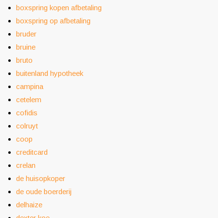
boxspring kopen afbetaling
boxspring op afbetaling
bruder
bruine
bruto
buitenland hypotheek
campina
cetelem
cofidis
colruyt
coop
creditcard
crelan
de huisopkoper
de oude boerderij
delhaize
dexter koe