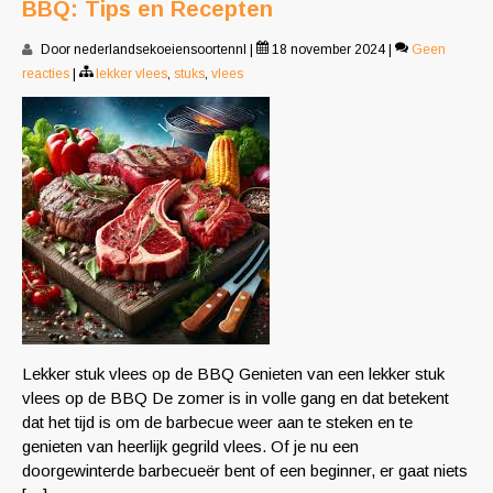
BBQ: Tips en Recepten
Door nederlandsekoeiensoortennl
|
18 november 2024
|
Geen
reacties
|
lekker vlees
,
stuks
,
vlees
Lekker stuk vlees op de BBQ Genieten van een lekker stuk
vlees op de BBQ De zomer is in volle gang en dat betekent
dat het tijd is om de barbecue weer aan te steken en te
genieten van heerlijk gegrild vlees. Of je nu een
doorgewinterde barbecueër bent of een beginner, er gaat niets