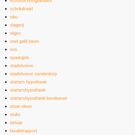
schotse hooglanders
schrikdraad
siku
slagerij
sligro
snel geld lenen
sns
spaargids
stadshoeve
stadshoeve zunderdorp
starters hypotheek
startershypotheek
startershypotheek berekenen
stoer vlees
stuks
tartaar
taxatierapport