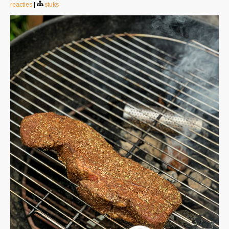
reacties
|
stuks