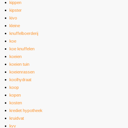
kippen
kipster
kivo
kleine
knuffelboerderij
koe
koe knuffelen
koeien
koeien tuin
koeienrassen
koolhydraat
koop
kopen
kosten
krediet hypotheek
kruidvat
kvv