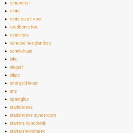
renoveren
rente
rente op de voet
roodbonte koe
rundvlees
schotse hooglanders
schrikdraad
siku
slagerij
sligro
snel geld lenen
sns
spaargids
stadshoeve
stadshoeve zunderdorp
starters hypotheek
startershypotheek