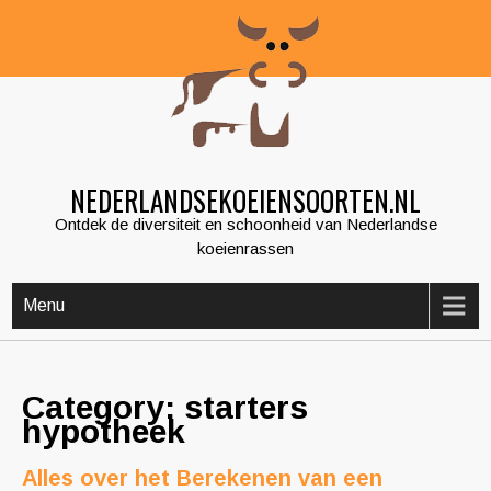
Skip
to
content
NEDERLANDSEKOEIENSOORTEN.NL
Ontdek de diversiteit en schoonheid van Nederlandse
koeienrassen
Menu
Category: starters
hypotheek
Alles over het Berekenen van een