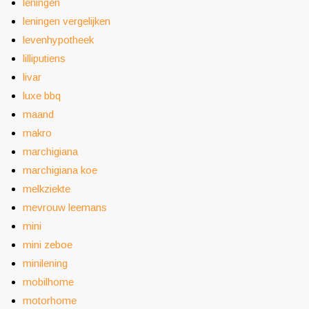
leningen
leningen vergelijken
levenhypotheek
lilliputiens
livar
luxe bbq
maand
makro
marchigiana
marchigiana koe
melkziekte
mevrouw leemans
mini
mini zeboe
minilening
mobilhome
motorhome