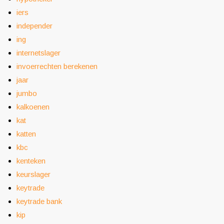
iers
independer
ing
internetslager
invoerrechten berekenen
jaar
jumbo
kalkoenen
kat
katten
kbc
kenteken
keurslager
keytrade
keytrade bank
kip