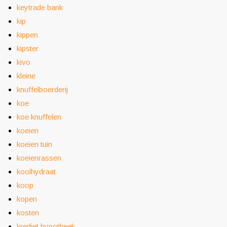
keytrade bank
kip
kippen
kipster
kivo
kleine
knuffelboerderij
koe
koe knuffelen
koeien
koeien tuin
koeienrassen
koolhydraat
koop
kopen
kosten
krediet hypotheek