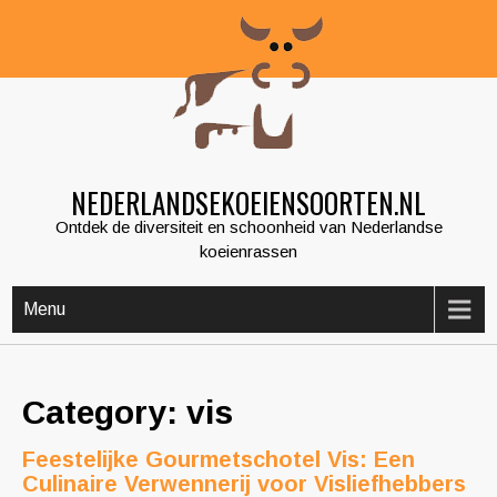
Skip
to
content
NEDERLANDSEKOEIENSOORTEN.NL
Ontdek de diversiteit en schoonheid van Nederlandse
koeienrassen
Menu
Category: vis
Feestelijke Gourmetschotel Vis: Een
Culinaire Verwennerij voor Visliefhebbers