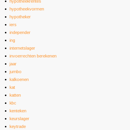
hypotheekrentes
hypotheekvormen
hypotheker
iers
independer
ing
internetslager
invoerrechten berekenen
jaar
jumbo
kalkoenen
kat
katten
kbc
kenteken
keurslager
keytrade