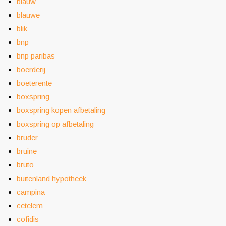
blauw
blauwe
blik
bnp
bnp paribas
boerderij
boeterente
boxspring
boxspring kopen afbetaling
boxspring op afbetaling
bruder
bruine
bruto
buitenland hypotheek
campina
cetelem
cofidis