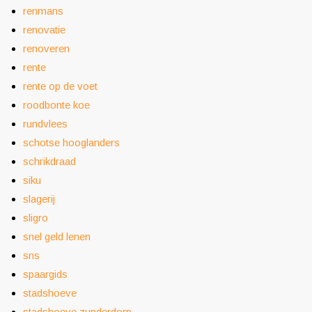
renmans
renovatie
renoveren
rente
rente op de voet
roodbonte koe
rundvlees
schotse hooglanders
schrikdraad
siku
slagerij
sligro
snel geld lenen
sns
spaargids
stadshoeve
stadshoeve zunderdorp