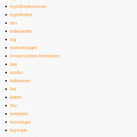
hypotheekvormen
hypotheker
iers
independer
ing
internetslager
invoerrechten berekenen
jaar
jumbo
kalkoenen
kat
katten
kbc
kenteken
keurslager
keytrade