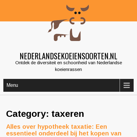
Skip
to
content
NEDERLANDSEKOEIENSOORTEN.NL
Ontdek de diversiteit en schoonheid van Nederlandse
koeienrassen
Menu
Category: taxeren
Alles over hypotheek taxatie: Een
essentieel onderdeel bij het kopen van