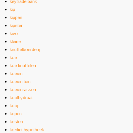
keytrade bank
kip
kippen
kipster
kivo
kleine
knuffelboerderij
koe
koe knuffelen
koeien
koeien tuin
koeienrassen
koolhydraat
koop
kopen
kosten
krediet hypotheek