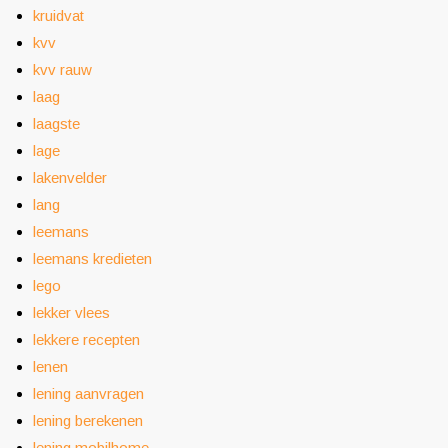
kruidvat
kvv
kvv rauw
laag
laagste
lage
lakenvelder
lang
leemans
leemans kredieten
lego
lekker vlees
lekkere recepten
lenen
lening aanvragen
lening berekenen
lening mobilhome