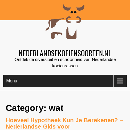
Skip
to
content
NEDERLANDSEKOEIENSOORTEN.NL
Ontdek de diversiteit en schoonheid van Nederlandse
koeienrassen
Menu
Category: wat
Hoeveel Hypotheek Kun Je Berekenen? –
Nederlandse Gids voor