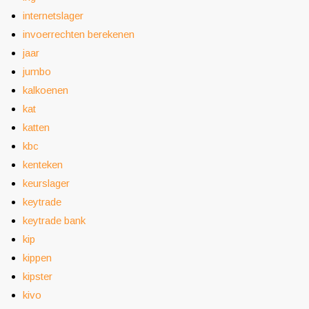
internetslager
invoerrechten berekenen
jaar
jumbo
kalkoenen
kat
katten
kbc
kenteken
keurslager
keytrade
keytrade bank
kip
kippen
kipster
kivo