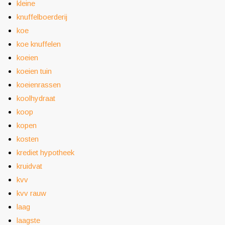
kleine
knuffelboerderij
koe
koe knuffelen
koeien
koeien tuin
koeienrassen
koolhydraat
koop
kopen
kosten
krediet hypotheek
kruidvat
kvv
kvv rauw
laag
laagste