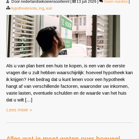
Door nederlandsekoeiensoortennl
|
13 juli 2026
|
Geen reacties
|
hypotheekrente
,
ing
,
wat
Als u van plan bent een huis te kopen, is een van de eerste
vragen die u zult hebben waarschijnlijk: hoeveel hypotheek kan
ik krijgen? Het bedrag dat u kunt lenen voor een hypotheek
hangt af van verschillende factoren, waaronder uw inkomen,
vaste lasten, eventuele schulden en de waarde van het huis
dat u wilt […]
Lees meer »
Alles wat je moet weten over hoeveel