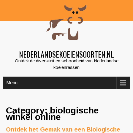
Skip
to
content
NEDERLANDSEKOEIENSOORTEN.NL
Ontdek de diversiteit en schoonheid van Nederlandse
koeienrassen
Menu
Category: biologische
winkel online
Ontdek het Gemak van een Biologische