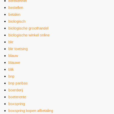
berekenhet
bestellen
betalen
biologisch
biologische groothandel
biologische winkel online
bkr
bkr toetsing
blauw
blauwe
blik
bnp
bnp paribas
boerderij
boeterente
boxspring
boxspring kopen afbetaling