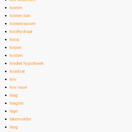
koeien
koeien tuin
koeienrassen
koolhydraat
koop
kopen
kosten
krediet hypotheek
kruidvat
kvv
kvv rauw
laag
laagste
lage
lakenvelder
lang