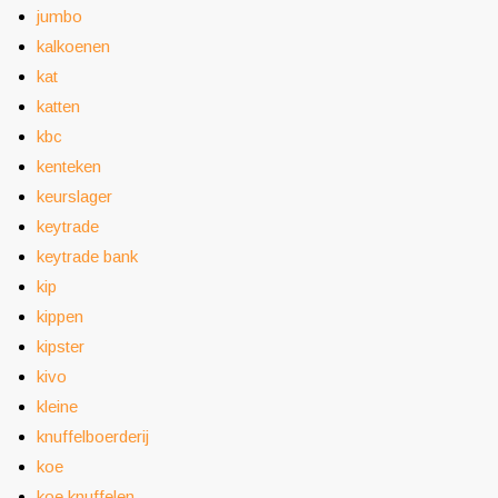
jumbo
kalkoenen
kat
katten
kbc
kenteken
keurslager
keytrade
keytrade bank
kip
kippen
kipster
kivo
kleine
knuffelboerderij
koe
koe knuffelen