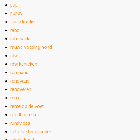
pup
puppy
quick krediet
rabo
rabobank
rauwe voeding hond
rdw
rdw kenteken
renmans
renovatie
renoveren
rente
rente op de voet
roodbonte koe
rundvlees
schotse hooglanders
schrikdraad