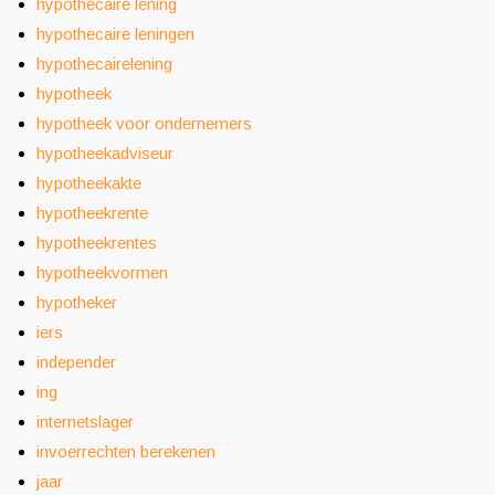
hypothecaire lening
hypothecaire leningen
hypothecairelening
hypotheek
hypotheek voor ondernemers
hypotheekadviseur
hypotheekakte
hypotheekrente
hypotheekrentes
hypotheekvormen
hypotheker
iers
independer
ing
internetslager
invoerrechten berekenen
jaar