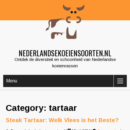
Skip
to
content
NEDERLANDSEKOEIENSOORTEN.NL
Ontdek de diversiteit en schoonheid van Nederlandse
koeienrassen
Menu
Category: tartaar
Steak Tartaar: Welk Vlees is het Beste?