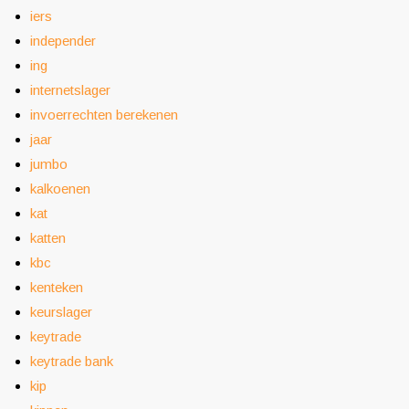
iers
independer
ing
internetslager
invoerrechten berekenen
jaar
jumbo
kalkoenen
kat
katten
kbc
kenteken
keurslager
keytrade
keytrade bank
kip