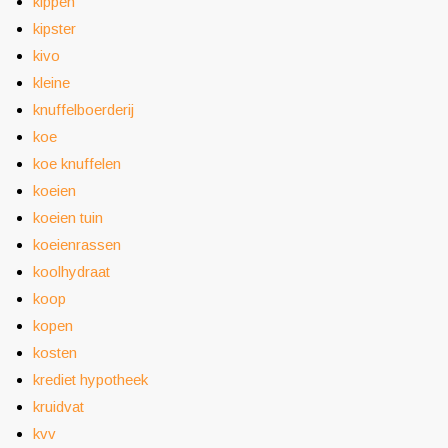
kippen
kipster
kivo
kleine
knuffelboerderij
koe
koe knuffelen
koeien
koeien tuin
koeienrassen
koolhydraat
koop
kopen
kosten
krediet hypotheek
kruidvat
kvv