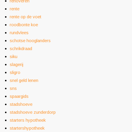
renoveren
rente
rente op de voet
roodbonte koe
rundvlees
schotse hooglanders
schrikdraad
siku
slagerij
sligro
snel geld lenen
sns
spaargids
stadshoeve
stadshoeve zunderdorp
starters hypotheek
startershypotheek