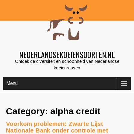
Skip
to
content
NEDERLANDSEKOEIENSOORTEN.NL
Ontdek de diversiteit en schoonheid van Nederlandse
koeienrassen
Menu
Category: alpha credit
Voorkom problemen: Zwarte Lijst
Nationale Bank onder controle met