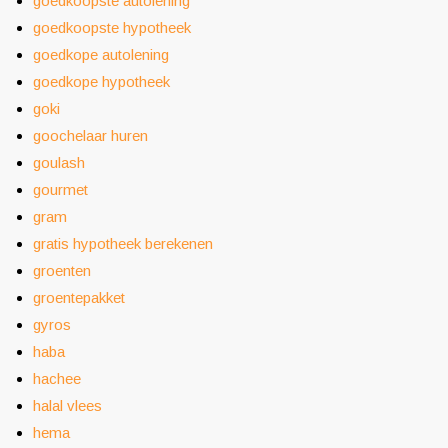
goedkoopste autolening
goedkoopste hypotheek
goedkope autolening
goedkope hypotheek
goki
goochelaar huren
goulash
gourmet
gram
gratis hypotheek berekenen
groenten
groentepakket
gyros
haba
hachee
halal vlees
hema