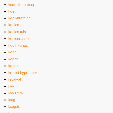
knuffelboerderij
koe
koe knuffelen
koeien
koeien tuin
koeienrassen
koolhydraat
koop
kopen
kosten
krediet hypotheek
kruidvat
kvv
kvv rauw
laag
laagste