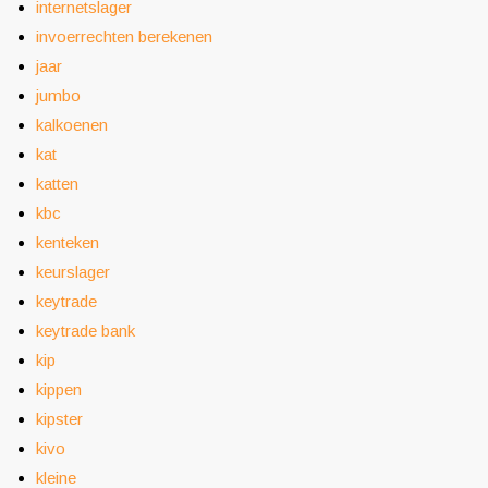
internetslager
invoerrechten berekenen
jaar
jumbo
kalkoenen
kat
katten
kbc
kenteken
keurslager
keytrade
keytrade bank
kip
kippen
kipster
kivo
kleine