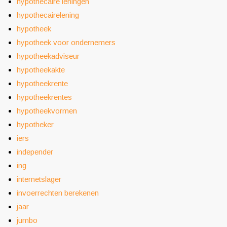
hypothecaire leningen
hypothecairelening
hypotheek
hypotheek voor ondernemers
hypotheekadviseur
hypotheekakte
hypotheekrente
hypotheekrentes
hypotheekvormen
hypotheker
iers
independer
ing
internetslager
invoerrechten berekenen
jaar
jumbo