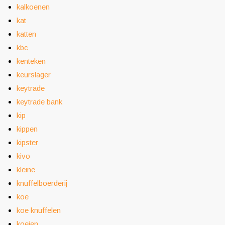
kalkoenen
kat
katten
kbc
kenteken
keurslager
keytrade
keytrade bank
kip
kippen
kipster
kivo
kleine
knuffelboerderij
koe
koe knuffelen
koeien