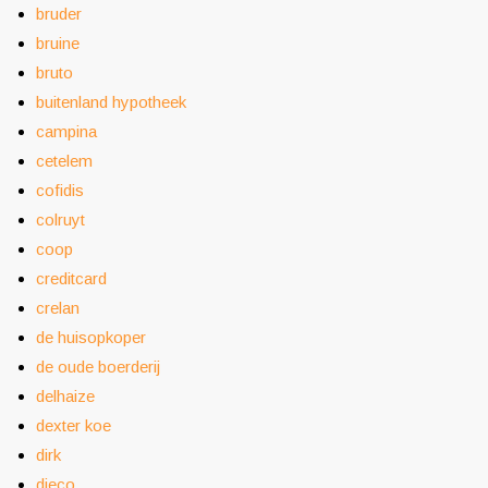
bruder
bruine
bruto
buitenland hypotheek
campina
cetelem
cofidis
colruyt
coop
creditcard
crelan
de huisopkoper
de oude boerderij
delhaize
dexter koe
dirk
djeco