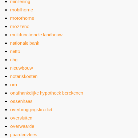
minilening
mobilhome
motorhome
mozzeno
multifunctionele landbouw
nationale bank
netto
nhg
nieuwbouw
notariskosten
om
onafhankelijke hypotheek berekenen
ossenhaas
overbruggingskrediet
oversluiten
overwaarde
paardenvlees