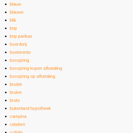
blauw
blauwe
blik
bnp
bnp paribas
boerderij
boeterente
boxspring
boxspring kopen afbetaling
boxspring op afbetaling
bruder
bruine
bruto
buitenland hypotheek
campina
cetelem
cofidis