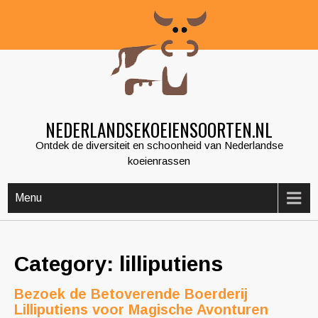
Skip
to
content
NEDERLANDSEKOEIENSOORTEN.NL
Ontdek de diversiteit en schoonheid van Nederlandse
koeienrassen
Menu
Category: lilliputiens
Bezoek de Betoverende Boerderij
Lilliputiens voor Magische Avonturen