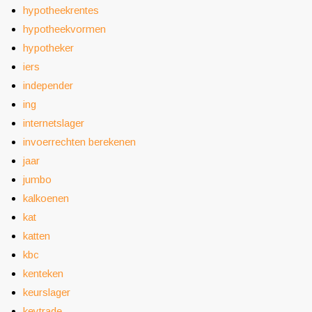
hypotheekrentes
hypotheekvormen
hypotheker
iers
independer
ing
internetslager
invoerrechten berekenen
jaar
jumbo
kalkoenen
kat
katten
kbc
kenteken
keurslager
keytrade