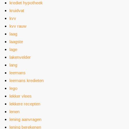
krediet hypotheek
kruidvat
kvv
kvv rauw
laag
laagste
lage
lakenvelder
lang
leemans
leemans kredieten
lego
lekker vlees
lekkere recepten
lenen
lening aanvragen
lening berekenen