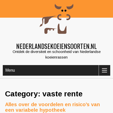
Skip
to
content
NEDERLANDSEKOEIENSOORTEN.NL
Ontdek de diversiteit en schoonheid van Nederlandse
koeienrassen
Menu
Category: vaste rente
Alles over de voordelen en risico’s van
een variabele hypotheek