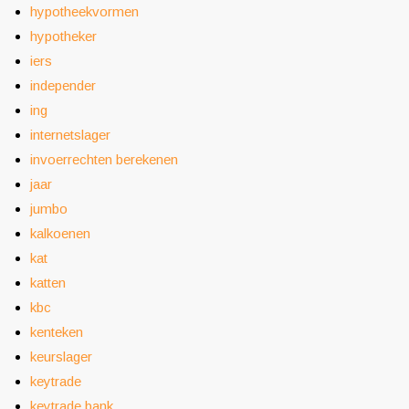
hypotheekvormen
hypotheker
iers
independer
ing
internetslager
invoerrechten berekenen
jaar
jumbo
kalkoenen
kat
katten
kbc
kenteken
keurslager
keytrade
keytrade bank