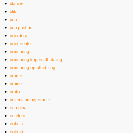
blauwe
blik
bnp
bnp paribas
boerderij
boeterente
boxspring
boxspring kopen afbetaling
boxspring op afbetaling
bruder
bruine
bruto
buitenland hypotheek
campina
cetelem
cofidis
colruyt