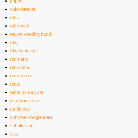
puppy
quick krediet
rabo
rabobank
rauwe voeding hond
rdw
rdw kenteken
renmans
renovatie
renoveren
rente
rente op de voet
roodbonte koe
rundvlees
schotse hooglanders
schrikdraad
siku