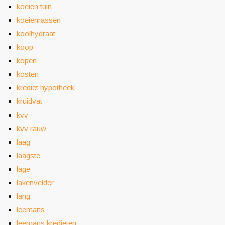
koeien tuin
koeienrassen
koolhydraat
koop
kopen
kosten
krediet hypotheek
kruidvat
kvv
kvv rauw
laag
laagste
lage
lakenvelder
lang
leemans
leemans kredieten