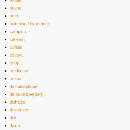
bruder
bruine
bruto
buitenland hypotheek
campina
cetelem
cofidis
colruyt
coop
creditcard
crelan
de huisopkoper
de oude boerderij
delhaize
dexter koe
dirk
djeco