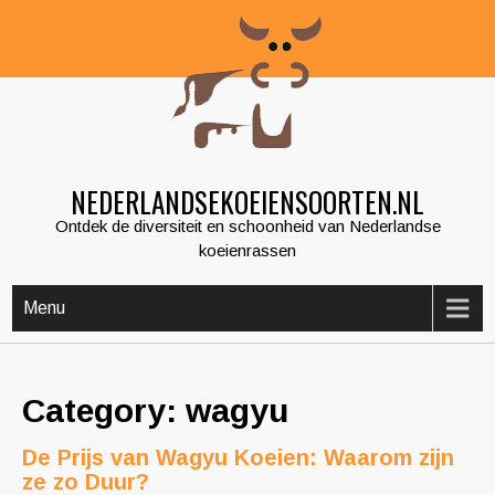
Skip
to
content
NEDERLANDSEKOEIENSOORTEN.NL
Ontdek de diversiteit en schoonheid van Nederlandse
koeienrassen
Menu
Category: wagyu
De Prijs van Wagyu Koeien: Waarom zijn
ze zo Duur?