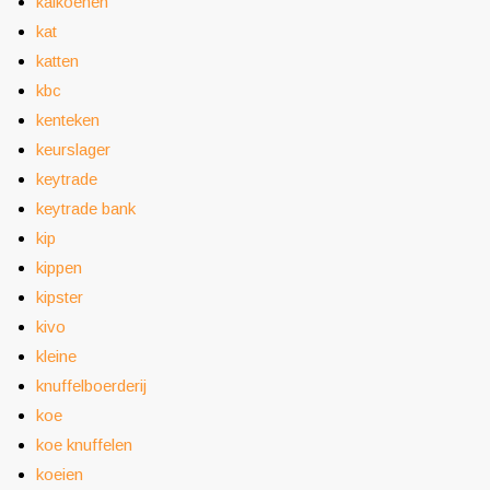
kalkoenen
kat
katten
kbc
kenteken
keurslager
keytrade
keytrade bank
kip
kippen
kipster
kivo
kleine
knuffelboerderij
koe
koe knuffelen
koeien