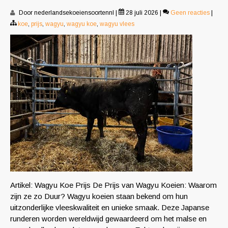
Door nederlandsekoeiensoortennl
|
28 juli 2026
|
Geen reacties
|
koe
,
prijs
,
wagyu
,
wagyu koe
,
wagyu vlees
Artikel: Wagyu Koe Prijs De Prijs van Wagyu Koeien: Waarom
zijn ze zo Duur? Wagyu koeien staan bekend om hun
uitzonderlijke vleeskwaliteit en unieke smaak. Deze Japanse
runderen worden wereldwijd gewaardeerd om het malse en