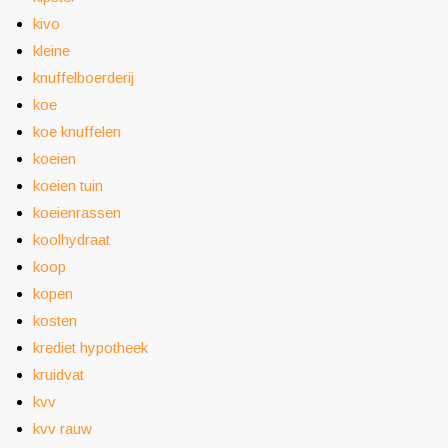
kivo
kleine
knuffelboerderij
koe
koe knuffelen
koeien
koeien tuin
koeienrassen
koolhydraat
koop
kopen
kosten
krediet hypotheek
kruidvat
kvv
kvv rauw