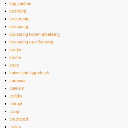
bnp paribas
boerderij
boeterente
boxspring
boxspring kopen afbetaling
boxspring op afbetaling
bruder
bruine
bruto
buitenland hypotheek
campina
cetelem
cofidis
colruyt
coop
creditcard
crelan