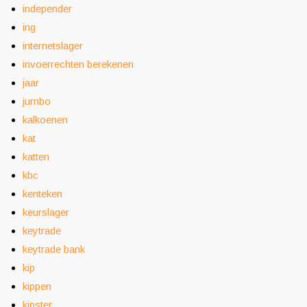
independer
ing
internetslager
invoerrechten berekenen
jaar
jumbo
kalkoenen
kat
katten
kbc
kenteken
keurslager
keytrade
keytrade bank
kip
kippen
kipster