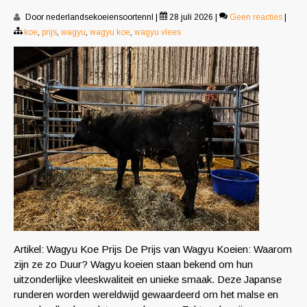
Door nederlandsekoeiensoortennl
|
28 juli 2026
|
Geen reacties
|
koe
,
prijs
,
wagyu
,
wagyu koe
,
wagyu vlees
Artikel: Wagyu Koe Prijs De Prijs van Wagyu Koeien: Waarom
zijn ze zo Duur? Wagyu koeien staan bekend om hun
uitzonderlijke vleeskwaliteit en unieke smaak. Deze Japanse
runderen worden wereldwijd gewaardeerd om het malse en