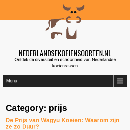
Skip
to
content
NEDERLANDSEKOEIENSOORTEN.NL
Ontdek de diversiteit en schoonheid van Nederlandse
koeienrassen
Menu
Category: prijs
De Prijs van Wagyu Koeien: Waarom zijn
ze zo Duur?