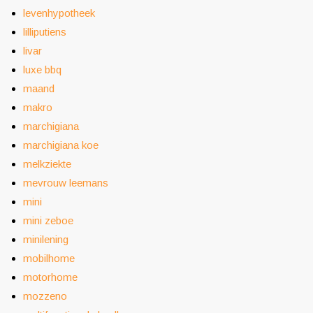
levenhypotheek
lilliputiens
livar
luxe bbq
maand
makro
marchigiana
marchigiana koe
melkziekte
mevrouw leemans
mini
mini zeboe
minilening
mobilhome
motorhome
mozzeno