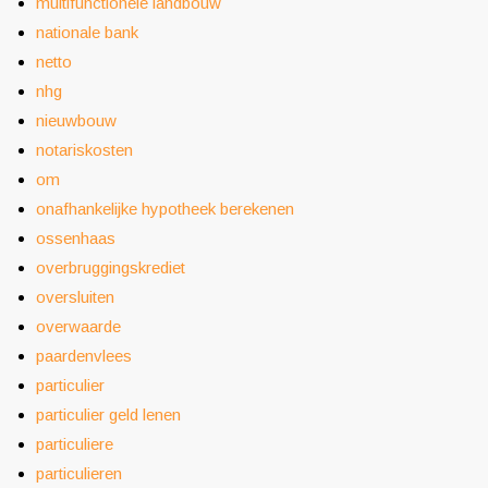
multifunctionele landbouw
nationale bank
netto
nhg
nieuwbouw
notariskosten
om
onafhankelijke hypotheek berekenen
ossenhaas
overbruggingskrediet
oversluiten
overwaarde
paardenvlees
particulier
particulier geld lenen
particuliere
particulieren