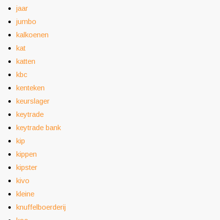
jaar
jumbo
kalkoenen
kat
katten
kbc
kenteken
keurslager
keytrade
keytrade bank
kip
kippen
kipster
kivo
kleine
knuffelboerderij