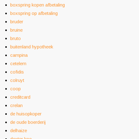
boxspring kopen afbetaling
boxspring op afbetaling
bruder
bruine
bruto
buitenland hypotheek
campina
cetelem
cofidis
colruyt
coop
creditcard
crelan
de huisopkoper
de oude boerderij
delhaize
dexter koe