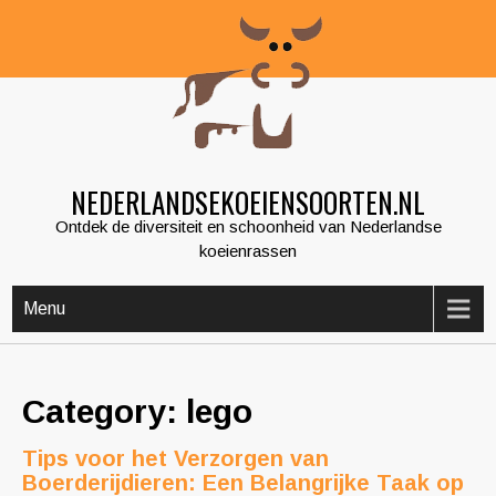
Skip
to
content
NEDERLANDSEKOEIENSOORTEN.NL
Ontdek de diversiteit en schoonheid van Nederlandse
koeienrassen
Menu
Category: lego
Tips voor het Verzorgen van
Boerderijdieren: Een Belangrijke Taak op