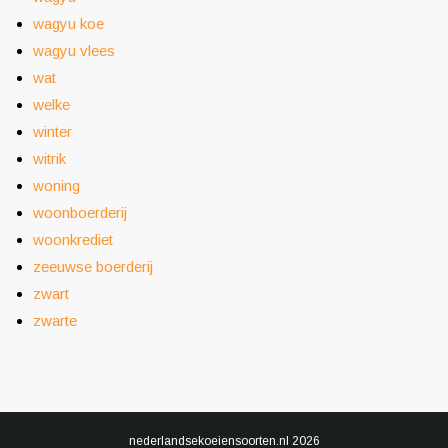
wagyu koe
wagyu vlees
wat
welke
winter
witrik
woning
woonboerderij
woonkrediet
zeeuwse boerderij
zwart
zwarte
nederlandsekoeiensoorten.nl
2026