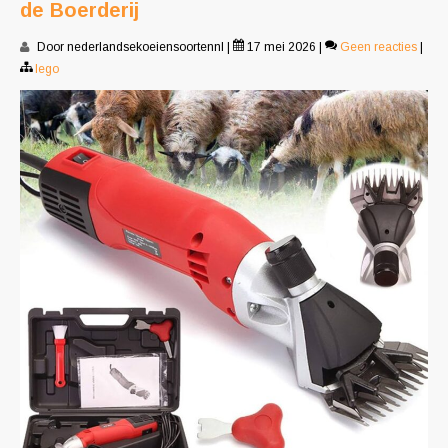
de Boerderij
Door nederlandsekoeiensoortennl
|
17 mei 2026
|
Geen reacties
|
lego