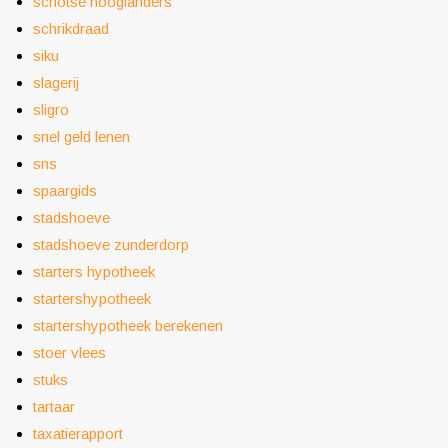
schotse hooglanders
schrikdraad
siku
slagerij
sligro
snel geld lenen
sns
spaargids
stadshoeve
stadshoeve zunderdorp
starters hypotheek
startershypotheek
startershypotheek berekenen
stoer vlees
stuks
tartaar
taxatierapport