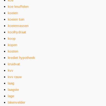
koe
koe knuffelen
koeien
koeien tuin
koeienrassen
koolhydraat
koop
kopen
kosten
krediet hypotheek
kruidvat
kvv
kvv rauw
laag
laagste
lage
lakenvelder