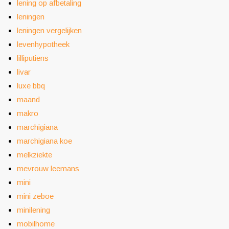
lening op afbetaling
leningen
leningen vergelijken
levenhypotheek
lilliputiens
livar
luxe bbq
maand
makro
marchigiana
marchigiana koe
melkziekte
mevrouw leemans
mini
mini zeboe
minilening
mobilhome