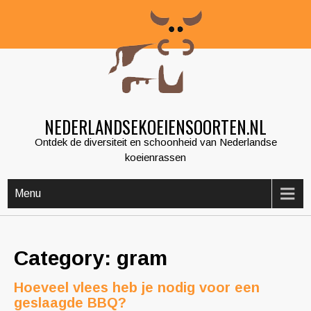
Skip
to
content
NEDERLANDSEKOEIENSOORTEN.NL
Ontdek de diversiteit en schoonheid van Nederlandse
koeienrassen
Menu
Category: gram
Hoeveel vlees heb je nodig voor een
geslaagde BBQ?