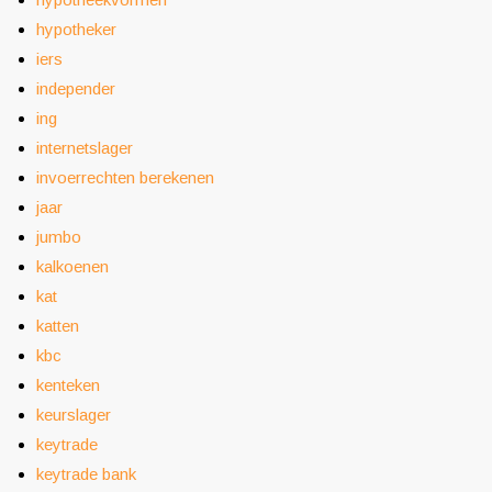
hypotheker
iers
independer
ing
internetslager
invoerrechten berekenen
jaar
jumbo
kalkoenen
kat
katten
kbc
kenteken
keurslager
keytrade
keytrade bank