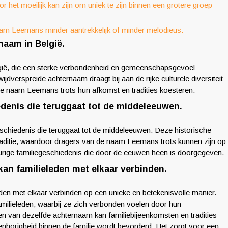
het moeilijk kan zijn om uniek te zijn binnen een grotere groep
m Leemans minder aantrekkelijk of minder melodieus.
aam in België.
ië, die een sterke verbondenheid en gemeenschapsgevoel
dverspreide achternaam draagt bij aan de rijke culturele diversiteit
 de naam Leemans trots hun afkomst en tradities koesteren.
denis die teruggaat tot de middeleeuwen.
hiedenis die teruggaat tot de middeleeuwen. Deze historische
aditie, waardoor dragers van de naam Leemans trots kunnen zijn op
urige familiegeschiedenis die door de eeuwen heen is doorgegeven.
n familieleden met elkaar verbinden.
en met elkaar verbinden op een unieke en betekenisvolle manier.
ilieleden, waarbij ze zich verbonden voelen door hun
n van dezelfde achternaam kan familiebijeenkomsten en tradities
horigheid binnen de familie wordt bevorderd. Het zorgt voor een