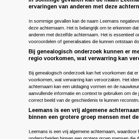
ervaringen van anderen met deze achter
In sommige gevallen kan de naam Leemans negatieve 
deze achternaam. Het is belangrijk om te erkennen dat 
anderen met dezelfde achternaam. Het is essentieel om
vooroordelen of generalisaties die kunnen ontstaan ​​
Bij genealogisch onderzoek kunnen er m
regio voorkomen, wat verwarring kan ver
Bij genealogisch onderzoek kan het voorkomen dat e
voorkomen, wat verwarring kan veroorzaken. Het ident
achternaam kan een uitdaging vormen en de nauwkeuri
aanvullende informatie en context te gebruiken om de j
correct beeld van de geschiedenis te kunnen reconstr
Leemans is een vrij algemene achternaam,
binnen een grotere groep mensen met de
Leemans is een vrij algemene achternaam, waardoor he
onderscheiden binnen een grotere groep mensen die d