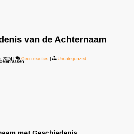
denis van de Achternaam
r 2024
|
Geen reacties
|
Uncategorized
koeienrassen
rnaam met Geschiedenis