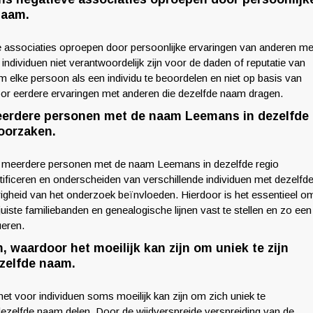
naam.
associaties oproepen door persoonlijke ervaringen van anderen me
individuen niet verantwoordelijk zijn voor de daden of reputatie van
 elke persoon als een individu te beoordelen en niet op basis van
door eerdere ervaringen met anderen die dezelfde naam dragen.
eerdere personen met de naam Leemans in dezelfde
oorzaken.
r meerdere personen met de naam Leemans in dezelfde regio
ificeren en onderscheiden van verschillende individuen met dezelfd
gheid van het onderzoek beïnvloeden. Hierdoor is het essentieel o
uiste familiebanden en genealogische lijnen vast te stellen en zo een
ueren.
 waardoor het moeilijk kan zijn om uniek te zijn
zelfde naam.
t voor individuen soms moeilijk kan zijn om zich uniek te
ezelfde naam delen. Door de wijdverspreide verspreiding van de