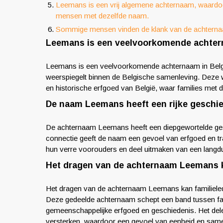
Leemans is een vrij algemene achternaam, waardoor 
mensen met dezelfde naam.
Sommige mensen vinden de klank van de achternaa
Leemans is een veelvoorkomende achtern
Leemans is een veelvoorkomende achternaam in Belg
weerspiegelt binnen de Belgische samenleving. Deze wij
en historische erfgoed van België, waar families met
De naam Leemans heeft een rijke geschie
De achternaam Leemans heeft een diepgewortelde gesc
connectie geeft de naam een gevoel van erfgoed en tr
hun verre voorouders en deel uitmaken van een langd
Het dragen van de achternaam Leemans ka
Het dragen van de achternaam Leemans kan familieled
Deze gedeelde achternaam schept een band tussen fam
gemeenschappelijke erfgoed en geschiedenis. Het dele
versterken, waardoor een gevoel van eenheid en samen