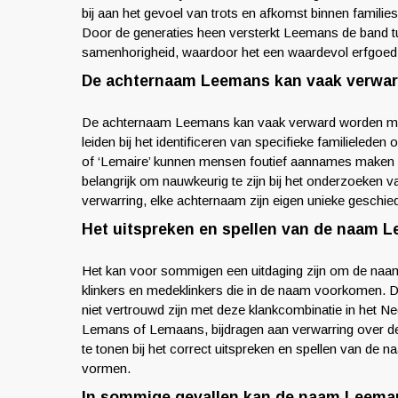
bij aan het gevoel van trots en afkomst binnen families,
Door de generaties heen versterkt Leemans de band tu
samenhorigheid, waardoor het een waardevol erfgoed
De achternaam Leemans kan vaak verward
De achternaam Leemans kan vaak verward worden met 
leiden bij het identificeren van specifieke familiele
of ‘Lemaire’ kunnen mensen foutief aannames maken 
belangrijk om nauwkeurig te zijn bij het onderzoeken
verwarring, elke achternaam zijn eigen unieke geschied
Het uitspreken en spellen van de naam L
Het kan voor sommigen een uitdaging zijn om de naam
klinkers en medeklinkers die in de naam voorkomen. De
niet vertrouwd zijn met deze klankcombinatie in het Ne
Lemans of Lemaans, bijdragen aan verwarring over de j
te tonen bij het correct uitspreken en spellen van de
vormen.
In sommige gevallen kan de naam Leeman