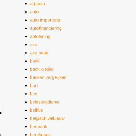
argenta
auto
auto importeren
autofinanciering
autolening
axa
axa bank
bank
bank krediet
banken vergelijken
barf
bed
belastingdienst
belfius
ld
belgisch witblauw
beobank
berekenen
e