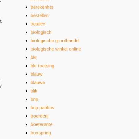
berekenhet
bestellen
t
betalen
biologisch
biologische groothandel
biologische winkel online
bkr
bkr toetsing
blauw
e
blauwe
m
blik
bnp
bnp paribas
boerderij
boeterente
boxspring