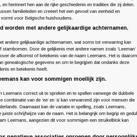
 en herinnert hen aan de rijke geschiedenis en tradities die zij delen.
ssen familieleden en creëert het een gevoel van eenheid en
 vormt voor Belgische huishoudens.
 worden met andere gelijkaardige achternamen.
andere gelijkaardige achternamen, wat soms tot verwarring kan
den of stambomen. Door de gelijkenis met andere namen zoals ‘Leeman’
over de afkomst of betekenis van de naam Leemans. Het is daarom
 van genealogische gegevens en om te begrijpen dat ondanks deze
enis en betekenis heeft.
eemans kan voor sommigen moeilijk zijn.
 Leemans correct uit te spreken en te spellen vanwege de dubbele
 combinatie van de ‘ee’ en ‘a’ kan verwarrend zijn voor mensen die
derlands. Daarnaast kan de variatie in spelling, zoals Leemans,
uiste schrijfwijze van de naam. Het is belangrijk om begrip en gedu
 naam Leemans, aangezien dit voor sommigen een struikelblok kan
s negatieve associaties oproepen door persoonlijk