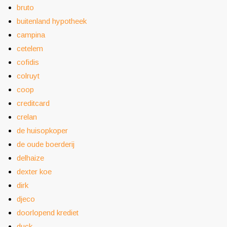
bruto
buitenland hypotheek
campina
cetelem
cofidis
colruyt
coop
creditcard
crelan
de huisopkoper
de oude boerderij
delhaize
dexter koe
dirk
djeco
doorlopend krediet
duck