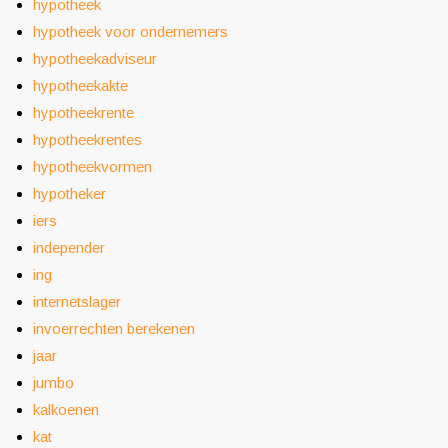
hypotheek
hypotheek voor ondernemers
hypotheekadviseur
hypotheekakte
hypotheekrente
hypotheekrentes
hypotheekvormen
hypotheker
iers
independer
ing
internetslager
invoerrechten berekenen
jaar
jumbo
kalkoenen
kat