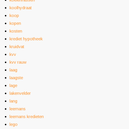
koolhydraat
koop
kopen
kosten
krediet hypotheek
kruidvat
kvv
kvv rauw
laag
laagste
lage
lakenvelder
lang
leemans
leemans kredieten
lego