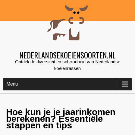
Skip
to
content
NEDERLANDSEKOEIENSOORTEN.NL
Ontdek de diversiteit en schoonheid van Nederlandse
koeienrassen
Menu
Hoe kun je je jaarinkomen
berekenen? Essentiële
stappen en tips