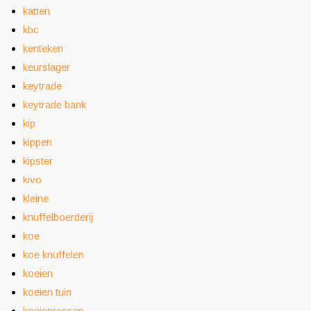
katten
kbc
kenteken
keurslager
keytrade
keytrade bank
kip
kippen
kipster
kivo
kleine
knuffelboerderij
koe
koe knuffelen
koeien
koeien tuin
koeienrassen