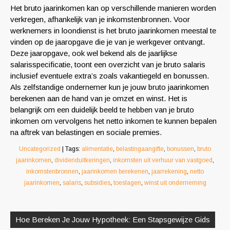
Het bruto jaarinkomen kan op verschillende manieren worden
verkregen, afhankelijk van je inkomstenbronnen. Voor
werknemers in loondienst is het bruto jaarinkomen meestal te
vinden op de jaaropgave die je van je werkgever ontvangt.
Deze jaaropgave, ook wel bekend als de jaarlijkse
salarisspecificatie, toont een overzicht van je bruto salaris
inclusief eventuele extra’s zoals vakantiegeld en bonussen.
Als zelfstandige ondernemer kun je jouw bruto jaarinkomen
berekenen aan de hand van je omzet en winst. Het is
belangrijk om een duidelijk beeld te hebben van je bruto
inkomen om vervolgens het netto inkomen te kunnen bepalen
na aftrek van belastingen en sociale premies.
Uncategorized
| Tags:
alimentatie
,
belastingaangifte
,
bonussen
,
bruto
jaarinkomen
,
dividenduitkeringen
,
inkomsten uit verhuur van vastgoed
,
inkomstenbronnen
,
jaarinkomen berekenen
,
jaarrekening
,
netto
jaarinkomen
,
salaris
,
subsidies
,
toeslagen
,
winst uit onderneming
Berichtnavigatie
Hoe Bereken Je Jouw Hypotheek: Een Stapsgewijze Gids