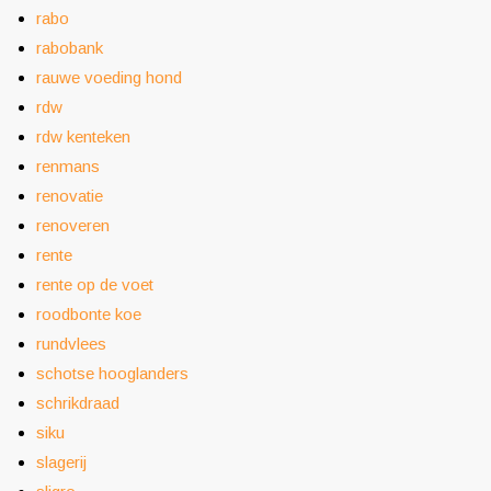
rabo
rabobank
rauwe voeding hond
rdw
rdw kenteken
renmans
renovatie
renoveren
rente
rente op de voet
roodbonte koe
rundvlees
schotse hooglanders
schrikdraad
siku
slagerij