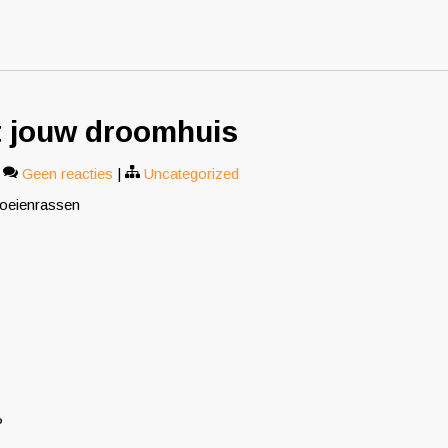
ot jouw droomhuis
|
Geen reacties
|
Uncategorized
koeienrassen
?