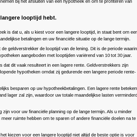
nemen bij het afsluiten van een hypotheek en om te profiteren van
langere looptijd hebt.
is dat u, als u kiest voor een langere looptijd, in staat bent om ee
andelijkse betalingen en uw financiële situatie op de lange termijn.
e geldverstrekker de looptijd van de lening. Dit is de periode waarin
ypotheken aangeboden met looptijden variërend van 10 tot 30 jaar.
 dat dit vaak resulteert in een lagere rente. Geldverstrekkers zijn
nglopende hypotheken omdat zij gedurende een langere periode rente-
elijks besparen op uw hypotheekbetalingen. Een lagere rente beteken
aand lager zal zijn, waardoor uw totale maandelijkse lasten verminder
zijn voor uw financiële planning op de lange termijn. Als u minder
 u meer ruimte hebben om te sparen of andere financiële doelen na te
et kiezen voor een langere looptijd niet altijd de beste optie is voor