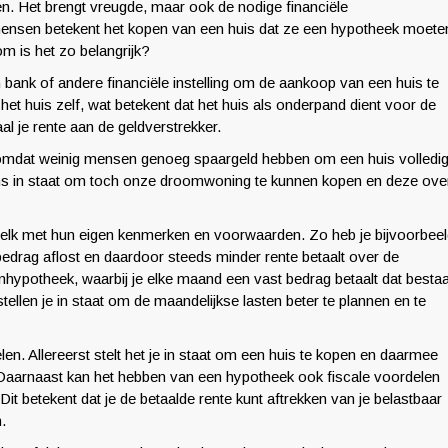
en. Het brengt vreugde, maar ook de nodige financiële
ensen betekent het kopen van een huis dat ze een hypotheek moete
om is het zo belangrijk?
een bank of andere financiële instelling om de aankoop van een huis te
 het huis zelf, wat betekent dat het huis als onderpand dient voor de
aal je rente aan de geldverstrekker.
k omdat weinig mensen genoeg spaargeld hebben om een huis volledi
 ons in staat om toch onze droomwoning te kunnen kopen en deze ove
, elk met hun eigen kenmerken en voorwaarden. Zo heb je bijvoorbee
bedrag aflost en daardoor steeds minder rente betaalt over de
nhypotheek, waarbij je elke maand een vast bedrag betaalt dat bestaa
ellen je in staat om de maandelijkse lasten beter te plannen en te
. Allereerst stelt het je in staat om een huis te kopen en daarmee
n. Daarnaast kan het hebben van een hypotheek ook fiscale voordelen
t betekent dat je de betaalde rente kunt aftrekken van je belastbaar
.