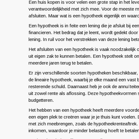
Een huis kopen is voor velen een grote stap in het lev
verantwoordelijkheid met zich mee. Voor de meeste m
afsluiten. Maar wat is een hypotheek eigenlijk en waar
Een hypotheek is in feite een lening die je afsluit bij 
financieren. Het bedrag dat je leent, wordt gedekt door
lening. In ruil voor het verstrekken van deze lening bet
Het afsluiten van een hypotheek is vaak noodzakelij
uit eigen zak te kunnen betalen. Een hypotheek stelt
meerdere jaren terug te betalen.
Er zijn verschillende soorten hypotheken beschikbaar
de lineaire hypotheek, waarbij je elke maand een vast 
resterende schuld. Daarnaast heb je ook de annuïteite
uit zowel rente als aflossing. Deze hypotheekvormen st
budgetteren.
Het hebben van een hypotheek heeft meerdere voordelen
een eigen plek te creëren waar je je thuis kunt voele
met zich meebrengen, zoals de hypotheekrenteaftrek. Di
inkomen, waardoor je minder belasting hoeft te betalen