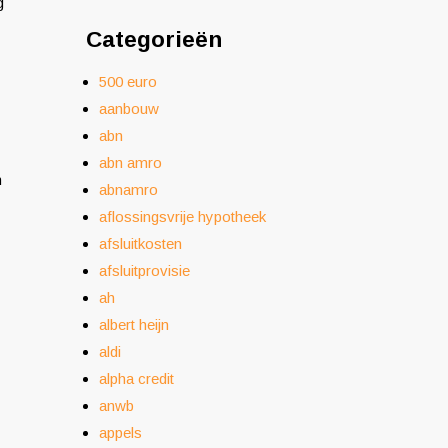
g
Categorieën
500 euro
aanbouw
abn
abn amro
n
abnamro
aflossingsvrije hypotheek
afsluitkosten
afsluitprovisie
ah
albert heijn
aldi
alpha credit
anwb
appels