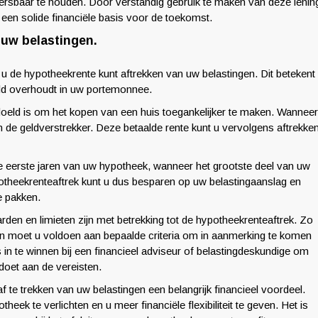
eheersbaar te houden. Door verstandig gebruik te maken van deze lenin
en solide financiële basis voor de toekomst.
 uw belastingen.
 u de hypotheekrente kunt aftrekken van uw belastingen. Dit betekent
eld overhoudt in uw portemonnee.
edoeld is om het kopen van een huis toegankelijker te maken. Wanneer
an de geldverstrekker. Deze betaalde rente kunt u vervolgens aftrekke
 de eerste jaren van uw hypotheek, wanneer het grootste deel van uw
potheekrenteaftrek kunt u dus besparen op uw belastingaanslag en
e pakken.
rden en limieten zijn met betrekking tot de hypotheekrenteaftrek. Zo
n moet u voldoen aan bepaalde criteria om in aanmerking te komen
in te winnen bij een financieel adviseur of belastingdeskundige om
doet aan de vereisten.
f te trekken van uw belastingen een belangrijk financieel voordeel.
ek te verlichten en u meer financiële flexibiliteit te geven. Het is