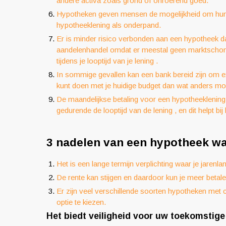
andere activa zoals grond of onroerend goed.
Hypotheken geven mensen de mogelijkheid om hun h
hypotheeklening als onderpand.
Er is minder risico verbonden aan een hypotheek d
aandelenhandel omdat er meestal geen marktschomm
tijdens je looptijd van je lening .
In sommige gevallen kan een bank bereid zijn om ex
kunt doen met je huidige budget dan wat anders mo
De maandelijkse betaling voor een hypotheeklening 
gedurende de looptijd van de lening , en dit helpt bi
3 nadelen van een hypotheek wa
Het is een lange termijn verplichting waar je jarenla
De rente kan stijgen en daardoor kun je meer betal
Er zijn veel verschillende soorten hypotheken met
optie te kiezen.
Het biedt veiligheid voor uw toekomstige f