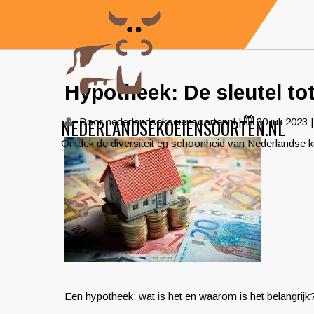
Skip
to
content
Hypotheek: De sleutel t
NEDERLANDSEKOEIENSOORTEN.NL
Door nederlandsekoeiensoortennl
|
30 juli 2023
Ontdek de diversiteit en schoonheid van Nederlandse 
Een hypotheek: wat is het en waarom is het belangrijk