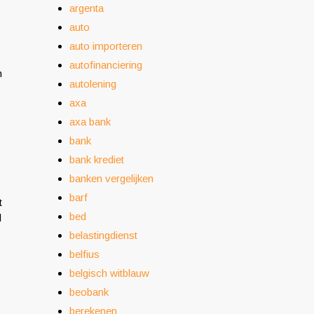
argenta
auto
auto importeren
autofinanciering
n
autolening
axa
axa bank
bank
bank krediet
banken vergelijken
barf
t
bed
d
belastingdienst
belfius
belgisch witblauw
beobank
berekenen