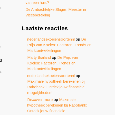
van een huis?
n
De Ambachtelijke Slager: Meester in
Vleesbereiding
Laatste reacties
nederlandsekoeiensoortennl
op
De
g
Prijs van Koeien: Factoren, Trends en
r
Marktontwikkelingen
Marty thailand
op
De Prijs van
ld
Koeien: Factoren, Trends en
Marktontwikkelingen
t
nederlandsekoeiensoortennl
op
Maximale hypotheek berekenen bij
Rabobank: Ontdek jouw financiële
mogelijkheden!
Discover more
op
Maximale
hypotheek berekenen bij Rabobank:
Ontdek jouw financiële