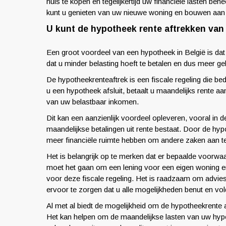
huis te kopen en tegelijkertijd uw financiële lasten b
kunt u genieten van uw nieuwe woning en bouwen aan e
U kunt de hypotheek rente aftrekken van
Een groot voordeel van een hypotheek in België is dat
dat u minder belasting hoeft te betalen en dus meer g
De hypotheekrenteaftrek is een fiscale regeling die b
u een hypotheek afsluit, betaalt u maandelijks rente a
van uw belastbaar inkomen.
Dit kan een aanzienlijk voordeel opleveren, vooral in
maandelijkse betalingen uit rente bestaat. Door de hy
meer financiële ruimte hebben om andere zaken aan t
Het is belangrijk op te merken dat er bepaalde voorwaa
moet het gaan om een lening voor een eigen woning e
voor deze fiscale regeling. Het is raadzaam om advies 
ervoor te zorgen dat u alle mogelijkheden benut en vol
Al met al biedt de mogelijkheid om de hypotheekrente a
Het kan helpen om de maandelijkse lasten van uw hypothe