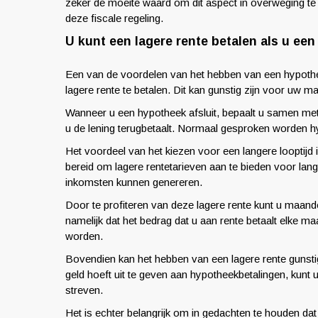
zeker de moeite waard om dit aspect in overweging te 
deze fiscale regeling.
U kunt een lagere rente betalen als u een 
Een van de voordelen van het hebben van een hypotheek 
lagere rente te betalen. Dit kan gunstig zijn voor uw ma
Wanneer u een hypotheek afsluit, bepaalt u samen met d
u de lening terugbetaalt. Normaal gesproken worden h
Het voordeel van het kiezen voor een langere looptijd is
bereid om lagere rentetarieven aan te bieden voor la
inkomsten kunnen genereren.
Door te profiteren van deze lagere rente kunt u maand
namelijk dat het bedrag dat u aan rente betaalt elke m
worden.
Bovendien kan het hebben van een lagere rente gunstig 
geld hoeft uit te geven aan hypotheekbetalingen, kunt
streven.
Het is echter belangrijk om in gedachten te houden dat h