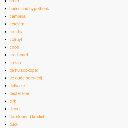
bruto
buitenland hypotheek
campina
cetelem
cofidis
colruyt
coop
creditcard
crelan
de huisopkoper
de oude boerderij
delhaize
dexter koe
dirk
djeco
doorlopend krediet
duck