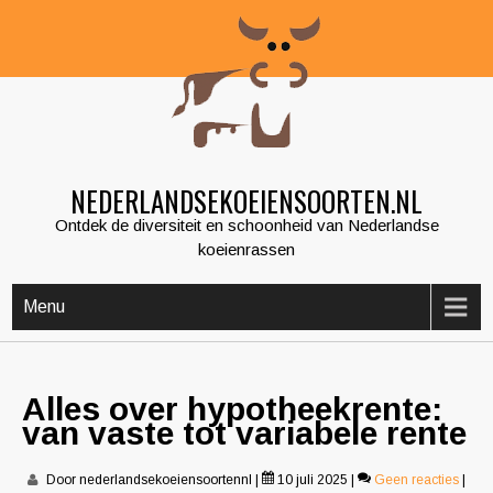
Skip
to
content
NEDERLANDSEKOEIENSOORTEN.NL
Ontdek de diversiteit en schoonheid van Nederlandse
koeienrassen
Menu
Alles over hypotheekrente:
van vaste tot variabele rente
Door nederlandsekoeiensoortennl
|
10 juli 2025
|
Geen reacties
|