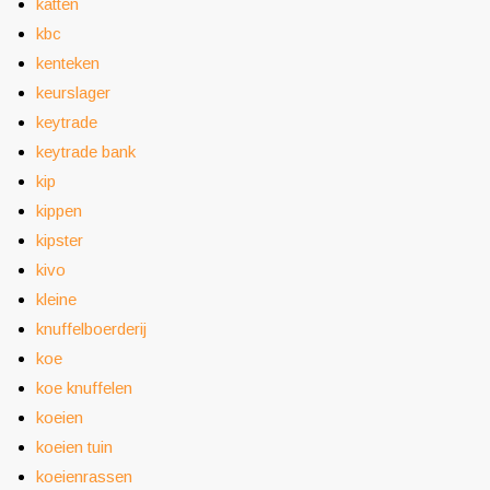
katten
kbc
kenteken
keurslager
keytrade
keytrade bank
kip
kippen
kipster
kivo
kleine
knuffelboerderij
koe
koe knuffelen
koeien
koeien tuin
koeienrassen