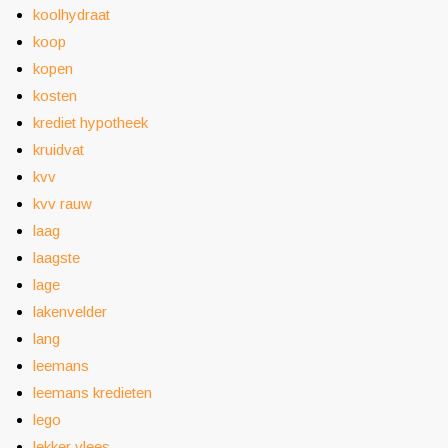
koolhydraat
koop
kopen
kosten
krediet hypotheek
kruidvat
kvv
kvv rauw
laag
laagste
lage
lakenvelder
lang
leemans
leemans kredieten
lego
lekker vlees