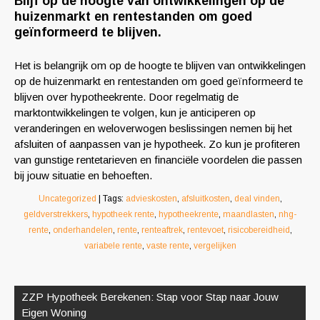
Blijf op de hoogte van ontwikkelingen op de
huizenmarkt en rentestanden om goed
geïnformeerd te blijven.
Het is belangrijk om op de hoogte te blijven van ontwikkelingen
op de huizenmarkt en rentestanden om goed geïnformeerd te
blijven over hypotheekrente. Door regelmatig de
marktontwikkelingen te volgen, kun je anticiperen op
veranderingen en weloverwogen beslissingen nemen bij het
afsluiten of aanpassen van je hypotheek. Zo kun je profiteren
van gunstige rentetarieven en financiële voordelen die passen
bij jouw situatie en behoeften.
Uncategorized
| Tags:
advieskosten
,
afsluitkosten
,
deal vinden
,
geldverstrekkers
,
hypotheek rente
,
hypotheekrente
,
maandlasten
,
nhg-
rente
,
onderhandelen
,
rente
,
renteaftrek
,
rentevoet
,
risicobereidheid
,
variabele rente
,
vaste rente
,
vergelijken
Berichtnavigatie
ZZP Hypotheek Berekenen: Stap voor Stap naar Jouw
Eigen Woning