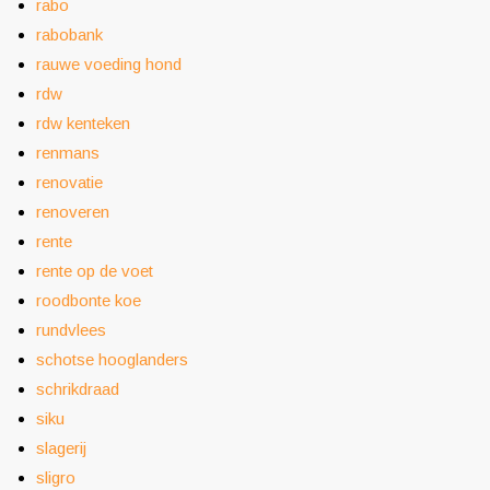
rabo
rabobank
rauwe voeding hond
rdw
rdw kenteken
renmans
renovatie
renoveren
rente
rente op de voet
roodbonte koe
rundvlees
schotse hooglanders
schrikdraad
siku
slagerij
sligro