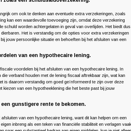
n zoals een schuldsaldoverzekering.
elangrijk om ook te denken aan eventuele extra verzekeringen, zoals
ing kan een waardevolle toevoeging zijn, omdat deze verzekering
e schuld worden achtergelaten in geval van overlijden. Het biedt dus
dierbaren. Het is verstandig om de opties voor extra verzekeringen
ij jouw persoonlijke situatie en behoeften bij het afsluiten van een
ordelen van een hypothecaire lening.
iscale voordelen bij het afsluiten van een hypothecaire lening. In
ie verband houden met de lening fiscaal aftrekbaar zijn, wat kan
. Het is daarom verstandig om goed geïnformeerd te zijn over deze
et kiezen van een hypotheeklening die het beste past bij jouw
 een gunstigere rente te bekomen.
t afsluiten van een hypothecaire lening, want dit kan helpen om een
eigen inbreng als een teken van financiële stabiliteit en verlagen vaa
en naar een substantieel bedrag aan eigen middelen, kun je niet allee