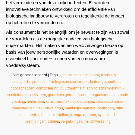
het verminderen van deze milieueffecten. Er worden
innovatieve technieken ontwikkeld om de efficiëntie van
biologische landbouw te vergroten en tegelijkertijd de impact
op het milieu te verminderen.
Als consument is het belangrijk om je bewust te zijn van zowel
de voordelen als de mogelijke nadelen van biologische
supermarkten. Het maken van een weloverwogen keuze op
basis van jouw persoonlijke waarden en overwegingen is
essentieel bij het ondersteunen van een duurzaam
voedselsysteem.
Niet gecategoriseerd
| Tags:
alternatieven
,
antibiotica
,
biodiversiteit
,
biologische producten
,
biologische supermarkt
,
bodemgezondheid
,
boodschappen
,
compostering
,
duurzaamheid
,
ecologische voetafdruk
verkleinen
,
ecosysteem
,
genetisch gemodificeerde organismen
,
gezonde
voeding
,
herbiciden
,
kunstmest
,
lokale boerderijen
,
lokale economie
ondersteunen
,
natuurlijke groei
,
natuurlijke habitats
,
pesticiden
,
ruim
assortiment
,
schadelijke stoffen
,
strenge normen
,
synthetische
bestrijdingsmiddelen
,
verpakkingsaf
,
vruchtwisseling
Berichtnavigatie