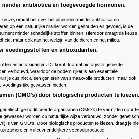
n minder antibiotica en toegevoegde hormonen.
 keuze, omdat het over het algemeen minder antibiotica en
ren op een natuurlijke manier worden gehouden en gevoed, is de
consument minder schadelijke stoffen binnen. Hierdoor draagt de keuze
ndheid, maar ook aan het welzijn van de dieren en het milieu.
r voedingsstoffen en antioxidanten.
ffen en antioxidanten. Dit komt doordat biologisch geteelde
en verbouwd, waardoor de bodem rijker is aan essentiële
kun je dus niet alleen genieten van smaakvolle producten, maar ook
e voedingsrijke gewassen bieden.
smen (GMO’s) door biologische producten te kiezen
m genetisch gemodificeerde organismen (GMO’s) te vermijden door te
de gewassen worden op natuurlijke wijze verbouwd, zonder genetisc
 vrij is van GMO’s. Door biologische producten te kiezen, draag je nie
duurzamere en milieuvriendelijkere voedselproductie.