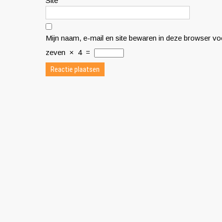
Site
Mijn naam, e-mail en site bewaren in deze browser voo
zeven
×
4
=