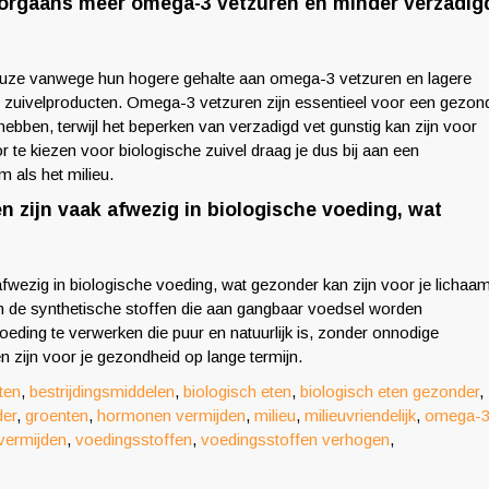
oorgaans meer omega-3 vetzuren en minder verzadig
euze vanwege hun hogere gehalte aan omega-3 vetzuren en lagere
re zuivelproducten. Omega-3 vetzuren zijn essentieel voor een gezon
ben, terwijl het beperken van verzadigd vet gunstig kan zijn voor
 te kiezen voor biologische zuivel draag je dus bij aan een
 als het milieu.
zijn vaak afwezig in biologische voeding, wat
wezig in biologische voeding, wat gezonder kan zijn voor je lichaam
an de synthetische stoffen die aan gangbaar voedsel worden
eding te verwerken die puur en natuurlijk is, zonder onnodige
 zijn voor je gezondheid op lange termijn.
ten
,
bestrijdingsmiddelen
,
biologisch eten
,
biologisch eten gezonder
,
er
,
groenten
,
hormonen vermijden
,
milieu
,
milieuvriendelijk
,
omega-
 vermijden
,
voedingsstoffen
,
voedingsstoffen verhogen
,