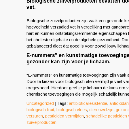
Biologische zuivelproducten bevatten d
vet.
Biologische zuivelproducten zijn vaak een gezonde k
hoeveelheid verzadigd vet in vergelijking met gangba
hart en kunnen ontstekingsremmende eigenschappen heb
het cholesterolgehalte en de algehele gezondheid. Door
gebalanceerd dieet dat goed is voor zowel jouw lichaam
E-nummers” en kunstmatige toevoegingen 
gezonder kan zijn voor je lichaam.
“E-nummers” en kunstmatige toevoegingen zijn vaak af
Door te kiezen voor biologisch eten vermijd je veel v
toegevoegd. Hierdoor geef je je lichaam de kans om vo
chemische toevoegingen die mogelijk schadelijk kunnen
Uncategorized
| Tags:
antibioticaresistentie
,
antioxidan
biologisch fruit
,
biologisch vlees
,
dierenwelzijn
,
gezond
vetzuren
,
pesticiden vermijden
,
schadelijke pesticiden
zuivelproducten