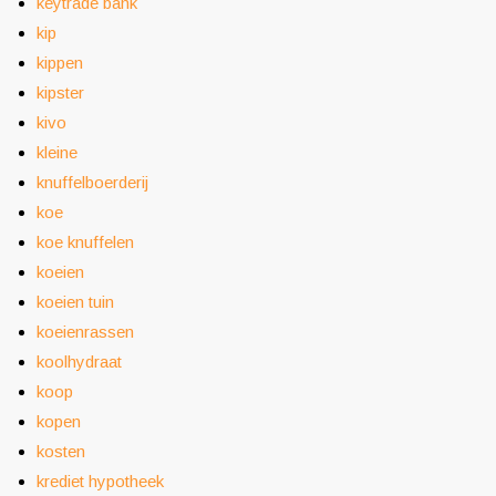
keytrade bank
kip
kippen
kipster
kivo
kleine
knuffelboerderij
koe
koe knuffelen
koeien
koeien tuin
koeienrassen
koolhydraat
koop
kopen
kosten
krediet hypotheek