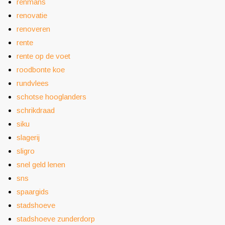
renmans
renovatie
renoveren
rente
rente op de voet
roodbonte koe
rundvlees
schotse hooglanders
schrikdraad
siku
slagerij
sligro
snel geld lenen
sns
spaargids
stadshoeve
stadshoeve zunderdorp