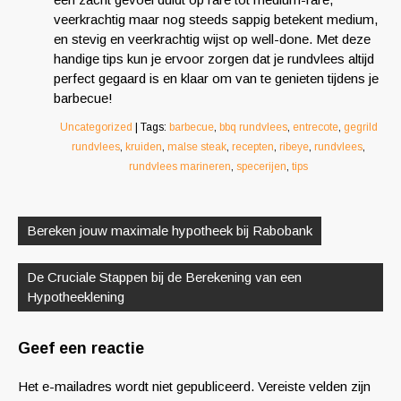
veerkrachtig maar nog steeds sappig betekent medium,
en stevig en veerkrachtig wijst op well-done. Met deze
handige tips kun je ervoor zorgen dat je rundvlees altijd
perfect gegaard is en klaar om van te genieten tijdens je
barbecue!
Uncategorized
| Tags:
barbecue
,
bbq rundvlees
,
entrecote
,
gegrild
rundvlees
,
kruiden
,
malse steak
,
recepten
,
ribeye
,
rundvlees
,
rundvlees marineren
,
specerijen
,
tips
Berichtnavigatie
Bereken jouw maximale hypotheek bij Rabobank
De Cruciale Stappen bij de Berekening van een
Hypotheeklening
Geef een reactie
Het e-mailadres wordt niet gepubliceerd.
Vereiste velden zijn