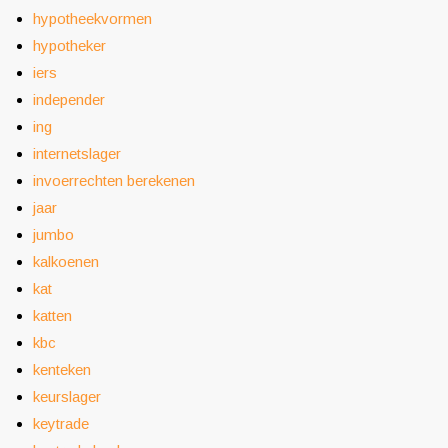
hypotheekvormen
hypotheker
iers
independer
ing
internetslager
invoerrechten berekenen
jaar
jumbo
kalkoenen
kat
katten
kbc
kenteken
keurslager
keytrade