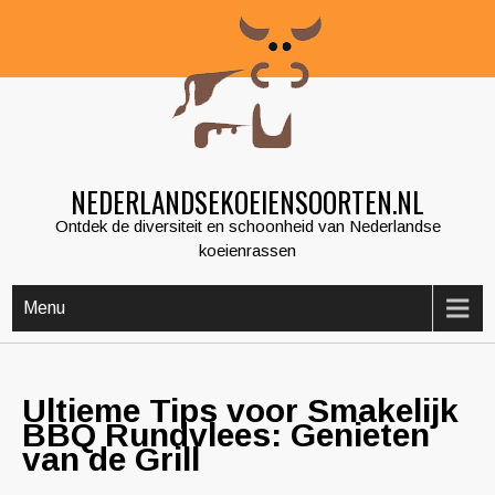
Skip
to
content
NEDERLANDSEKOEIENSOORTEN.NL
Ontdek de diversiteit en schoonheid van Nederlandse
koeienrassen
Menu
Ultieme Tips voor Smakelijk
BBQ Rundvlees: Genieten
van de Grill