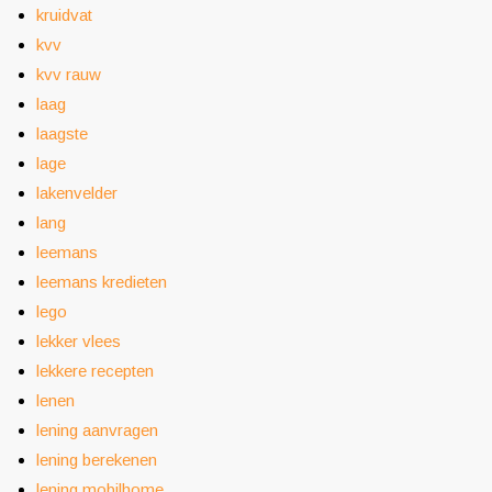
kruidvat
kvv
kvv rauw
laag
laagste
lage
lakenvelder
lang
leemans
leemans kredieten
lego
lekker vlees
lekkere recepten
lenen
lening aanvragen
lening berekenen
lening mobilhome