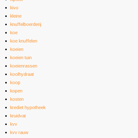
kivo
kleine
knuffelboerderij
koe
koe knuffelen
koeien
koeien tuin
koeienrassen
koolhydraat
koop
kopen
kosten
krediet hypotheek
kruidvat
kvv
kvv rauw