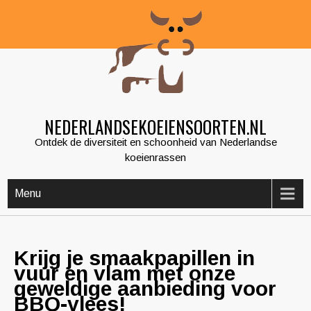
Skip
to
content
NEDERLANDSEKOEIENSOORTEN.NL
Ontdek de diversiteit en schoonheid van Nederlandse
koeienrassen
Menu
Krijg je smaakpapillen in
vuur en vlam met onze
geweldige aanbieding voor
BBQ-vlees!