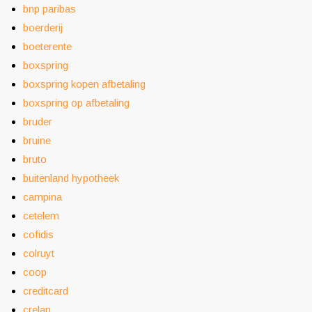
bnp paribas
boerderij
boeterente
boxspring
boxspring kopen afbetaling
boxspring op afbetaling
bruder
bruine
bruto
buitenland hypotheek
campina
cetelem
cofidis
colruyt
coop
creditcard
crelan