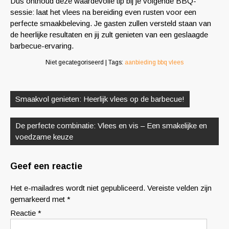
Dus onthoud deze waardevolle tip bij je volgende BBQ-
sessie: laat het vlees na bereiding even rusten voor een
perfecte smaakbeleving. Je gasten zullen versteld staan van
de heerlijke resultaten en jij zult genieten van een geslaagde
barbecue-ervaring.
Niet gecategoriseerd
| Tags:
aanbieding bbq vlees
Berichtnavigatie
Smaakvol genieten: Heerlijk vlees op de barbecue!
De perfecte combinatie: Vlees en vis – Een smakelijke en
voedzame keuze
Geef een reactie
Het e-mailadres wordt niet gepubliceerd.
Vereiste velden zijn
gemarkeerd met
*
Reactie
*