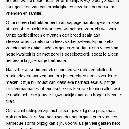
hebben we de beste deals voor heerlijk BBQ-vlees, zodat je
kunt genieten van een smakelijke en gezellige barbecue met
vrienden en familie.
Of je nu een liefhebber bent van sappige hamburgers, malse
steaks of smakelijke worstjes, wij hebben voor elk wat wils.
Onze aanbiedingen omvatten een breed scala aan
vleessoorten, zoals rundvlees, varkensvlees, kip en zelfs
vegetarische opties. We zorgen ervoor dat al ons vlees van
hoge kwaliteit is en met zorg is geselecteerd, zodat je alleen
het beste krijgt voor je barbecue.
Naast het assortiment vlees bieden we ook verschillende
marinades en sauzen aan om je gerechten nog lekkerder te
maken. Of je nu houdt van klassieke barbecuesaus, pittige
kruidenmarinades of exotische smaken, we hebben alles wat
je nodig hebt om jouw BBQ-maaltijd naar een hoger niveau te
tillen.
Onze aanbiedingen zijn niet alleen geweldig qua prijs, maar
ook qua kwaliteit. We begrijpen dat het organiseren van een
barbecue soms prijzig kan zijn, vooral als je veel gasten hebt