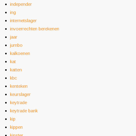
independer
ing
internetslager
invoerrechten berekenen
jaar
jumbo
kalkoenen
kat
katten
kbc
kenteken
keurslager
keytrade
keytrade bank
kip
kippen
kipster