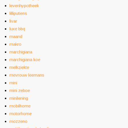
levenhypotheek
lilliputiens
livar
luxe bbq
maand
makro
marchigiana
marchigiana koe
melkziekte
mevrouw leemans
mini
mini zeboe
minilening
mobilhome
motorhome
mozzeno