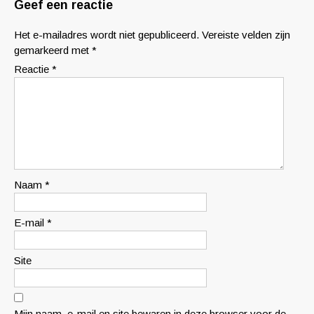
Geef een reactie
Het e-mailadres wordt niet gepubliceerd.
Vereiste velden zijn
gemarkeerd met
*
Reactie
*
Naam
*
E-mail
*
Site
Mijn naam, e-mail en site bewaren in deze browser voor de