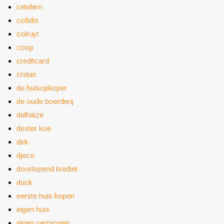
cetelem
cofidis
colruyt
coop
creditcard
crelan
de huisopkoper
de oude boerderij
delhaize
dexter koe
dirk
djeco
doorlopend krediet
duck
eerste huis kopen
eigen huis
eigen vermogen