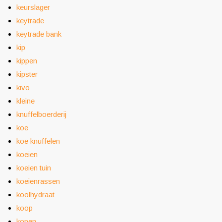
keurslager
keytrade
keytrade bank
kip
kippen
kipster
kivo
kleine
knuffelboerderij
koe
koe knuffelen
koeien
koeien tuin
koeienrassen
koolhydraat
koop
kopen