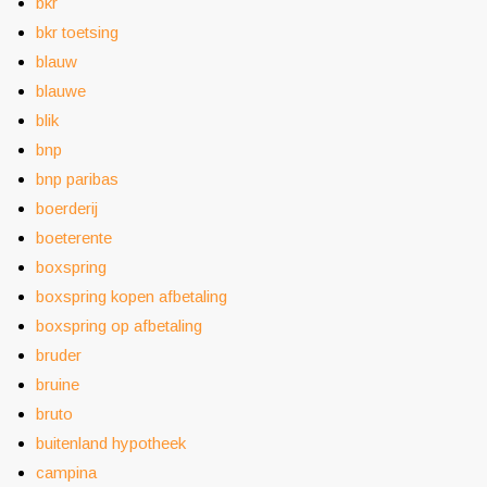
bkr
bkr toetsing
blauw
blauwe
blik
bnp
bnp paribas
boerderij
boeterente
boxspring
boxspring kopen afbetaling
boxspring op afbetaling
bruder
bruine
bruto
buitenland hypotheek
campina