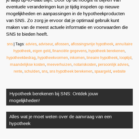
eventuele veranderingen kun je tijdig inspelen op nieuwe
mogelijkheden en aanpassingen in de hypotheekproducten
van SNS. Zo zorg je ervoor dat je optimaal gebruik kunt
maken van de meest actuele informatie en voorwaarden die
SNS te bieden heeft.
sns
| Tags:
advies
,
adviseur
,
aflossen
,
aflossingsvrije hypotheek
,
annuïtaire
hypotheek
,
eigen geld
,
financiële gegevens
,
hypotheek berekenen
,
hypotheekbedrag
,
hypotheekvormen
,
inkomen
,
lineaire hypotheek
,
looptijd
,
maandelijkse kosten
,
meeverhuizen
,
notariskosten
,
persoonlijk advies
,
rente
,
schulden
,
sns
,
sns hypotheek berekenen
,
spaargeld
,
website
Berichtnavigatie
Hypotheek berekenen bij SNS: Ontdek jouw
mogelijkheden!
Alles wat je moet weten over de aanvraag van een
hypotheek