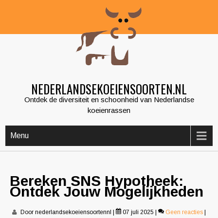
Skip
to
content
NEDERLANDSEKOEIENSOORTEN.NL
Ontdek de diversiteit en schoonheid van Nederlandse
koeienrassen
Menu
Bereken SNS Hypotheek:
Ontdek Jouw Mogelijkheden
Door nederlandsekoeiensoortennl
|
07 juli 2025
|
Geen reacties
|