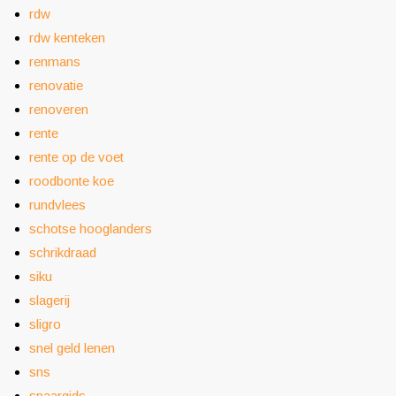
rdw
rdw kenteken
renmans
renovatie
renoveren
rente
rente op de voet
roodbonte koe
rundvlees
schotse hooglanders
schrikdraad
siku
slagerij
sligro
snel geld lenen
sns
spaargids