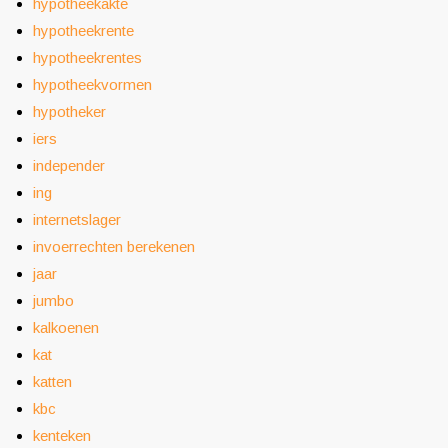
hypotheekakte
hypotheekrente
hypotheekrentes
hypotheekvormen
hypotheker
iers
independer
ing
internetslager
invoerrechten berekenen
jaar
jumbo
kalkoenen
kat
katten
kbc
kenteken