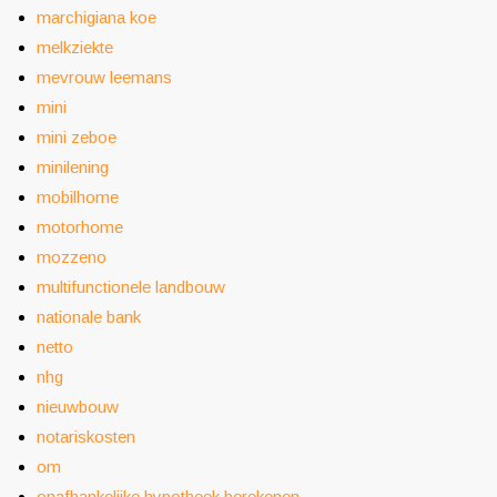
marchigiana koe
melkziekte
mevrouw leemans
mini
mini zeboe
minilening
mobilhome
motorhome
mozzeno
multifunctionele landbouw
nationale bank
netto
nhg
nieuwbouw
notariskosten
om
onafhankelijke hypotheek berekenen