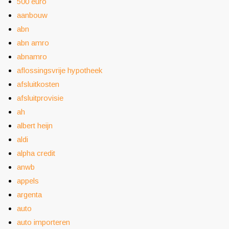
500 euro
aanbouw
abn
abn amro
abnamro
aflossingsvrije hypotheek
afsluitkosten
afsluitprovisie
ah
albert heijn
aldi
alpha credit
anwb
appels
argenta
auto
auto importeren