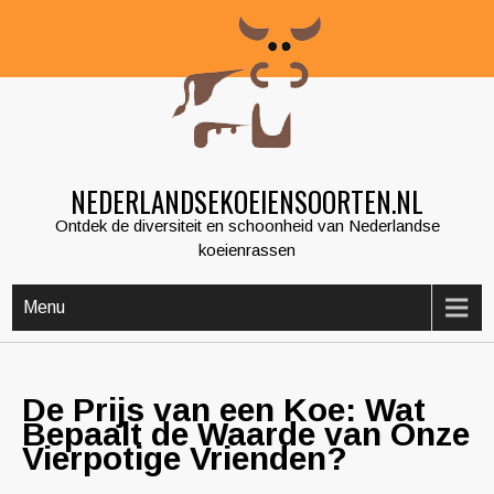
Skip
to
content
NEDERLANDSEKOEIENSOORTEN.NL
Ontdek de diversiteit en schoonheid van Nederlandse
koeienrassen
Menu
De Prijs van een Koe: Wat
Bepaalt de Waarde van Onze
Vierpotige Vrienden?