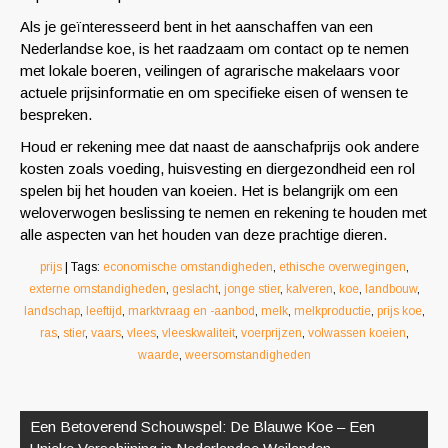
Als je geïnteresseerd bent in het aanschaffen van een
Nederlandse koe, is het raadzaam om contact op te nemen
met lokale boeren, veilingen of agrarische makelaars voor
actuele prijsinformatie en om specifieke eisen of wensen te
bespreken.
Houd er rekening mee dat naast de aanschafprijs ook andere
kosten zoals voeding, huisvesting en diergezondheid een rol
spelen bij het houden van koeien. Het is belangrijk om een
weloverwogen beslissing te nemen en rekening te houden met
alle aspecten van het houden van deze prachtige dieren.
prijs
| Tags:
economische omstandigheden
,
ethische overwegingen
,
externe omstandigheden
,
geslacht
,
jonge stier
,
kalveren
,
koe
,
landbouw
,
landschap
,
leeftijd
,
marktvraag en -aanbod
,
melk
,
melkproductie
,
prijs koe
,
ras
,
stier
,
vaars
,
vlees
,
vleeskwaliteit
,
voerprijzen
,
volwassen koeien
,
waarde
,
weersomstandigheden
Berichtnavigatie
Een Betoverend Schouwspel: De Blauwe Koe – Een