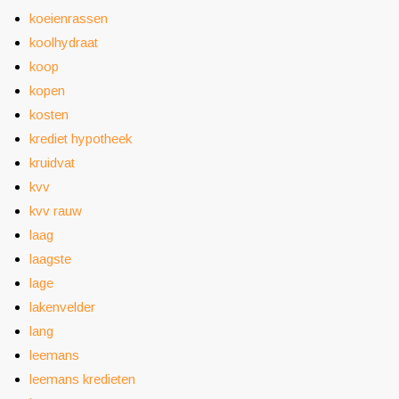
koeienrassen
koolhydraat
koop
kopen
kosten
krediet hypotheek
kruidvat
kvv
kvv rauw
laag
laagste
lage
lakenvelder
lang
leemans
leemans kredieten