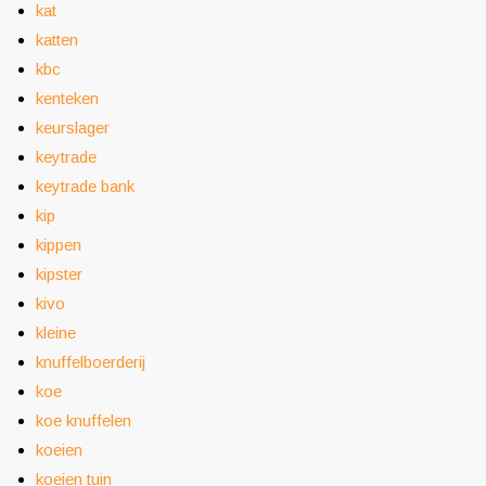
kat
katten
kbc
kenteken
keurslager
keytrade
keytrade bank
kip
kippen
kipster
kivo
kleine
knuffelboerderij
koe
koe knuffelen
koeien
koeien tuin