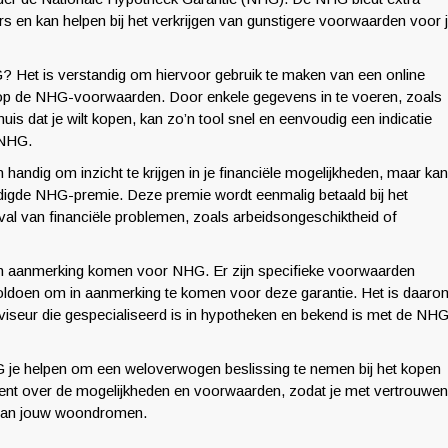
s en kan helpen bij het verkrijgen van gunstigere voorwaarden voor 
? Het is verstandig om hiervoor gebruik te maken van een online
 op de NHG-voorwaarden. Door enkele gegevens in te voeren, zoals
is dat je wilt kopen, kan zo’n tool snel en eenvoudig een indicatie
 NHG.
handig om inzicht te krijgen in je financiële mogelijkheden, maar kan
digde NHG-premie. Deze premie wordt eenmalig betaald bij het
val van financiële problemen, zoals arbeidsongeschiktheid of
n in aanmerking komen voor NHG. Er zijn specifieke voorwaarden
ldoen om in aanmerking te komen voor deze garantie. Het is daaro
adviseur die gespecialiseerd is in hypotheken en bekend is met de NH
G je helpen om een weloverwogen beslissing te nemen bij het kopen
bent over de mogelijkheden en voorwaarden, zodat je met vertrouwen
n van jouw woondromen.