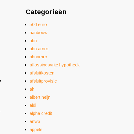
Categorieën
500 euro
aanbouw
abn
abn amro
abnamro
aflossingsvrije hypotheek
afsluitkosten
p
afsluitprovisie
ah
albert heijn
aldi
,
alpha credit
anwb
appels