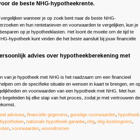
s voor de beste NHG-hypotheekrente.
e vergelijken wanneer je op zoek bent naar de beste NHG-
rzoeken en hun rentetarieven en voorwaarden te vergelijken, kun je
esparen op je hypotheeklasten. Het loont de moeite om de tijd te
NHG-hypotheek kunt vinden die het beste aansluit bij jouw financiële
persoonlijk advies over hypotheekberekening met
enen van je hypotheek met NHG is het raadzaam om een financieel
 helpen om de specifieke situatie en wensen in kaart te brengen, en o
gelijkheden en voorwaarden van een hypotheek met NHG. Met hun
e begeleiden bij elke stap van het proces, zodat je met vertrouwen de
oekomst.
ieel adviseur
,
financiële gegevens
,
gunstige voorwaarden
,
hypotheek
hypotheken
,
nationale hypotheek garantie
,
nhg
,
nhg-kostengrens
,
osten
,
voorwaarden
,
woondromen