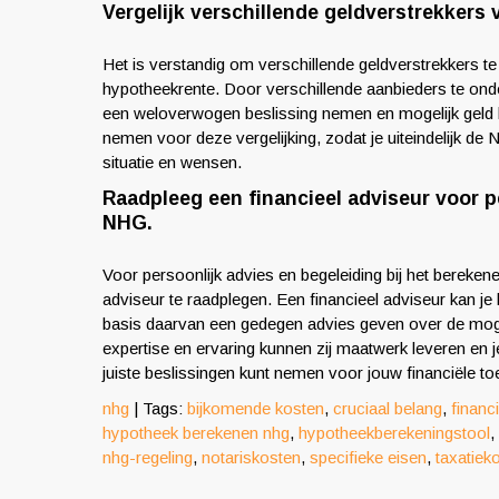
Vergelijk verschillende geldverstrekker
Het is verstandig om verschillende geldverstrekkers t
hypotheekrente. Door verschillende aanbieders te onde
een weloverwogen beslissing nemen en mogelijk geld b
nemen voor deze vergelijking, zodat je uiteindelijk de 
situatie en wensen.
Raadpleeg een financieel adviseur voor 
NHG.
Voor persoonlijk advies en begeleiding bij het berek
adviseur te raadplegen. Een financieel adviseur kan je
basis daarvan een gedegen advies geven over de mo
expertise en ervaring kunnen zij maatwerk leveren en j
juiste beslissingen kunt nemen voor jouw financiële t
nhg
| Tags:
bijkomende kosten
,
cruciaal belang
,
financ
hypotheek berekenen nhg
,
hypotheekberekeningstool
,
nhg-regeling
,
notariskosten
,
specifieke eisen
,
taxatiek