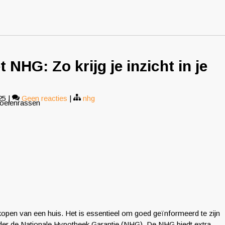
NHG: Zo krijg je inzicht in je
25
|
Geen reacties
|
nhg
koeienrassen
t kopen van een huis. Het is essentieel om goed geïnformeerd te zijn
der de Nationale Hypotheek Garantie (NHG). De NHG biedt extra