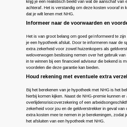
krijg je een realistisch beeld van wat de aanschaf van
achteraf. Het is verstandig om deze kosten vooraf in k
dat je wilt lenen met NHG.
Informeer naar de voorwaarden en voord
Het is van groot belang om goed geïnformeerd te zi
je een hypotheek afsluit. Door te informeren naar de
extra zekerheid voor zowel huizenkopers als geldvers
weloverwogen beslissing nemen over het gebruik van de
in te winnen bij een financieel adviseur die bekend i
voordelen die deze garantie kan bieden.
Houd rekening met eventuele extra verze
Bij het berekenen van je hypotheek met NHG is het bel
hierbij komen kijken. Naast de NHG-premie kunnen er 
overlijdensrisicoverzekering of een arbeidsongeschik
zekerheid voor jou en de geldverstrekker in geval va
extra kosten mee te nemen in je berekeningen, zodat je e
het afsluiten van een hypotheek met NHG.