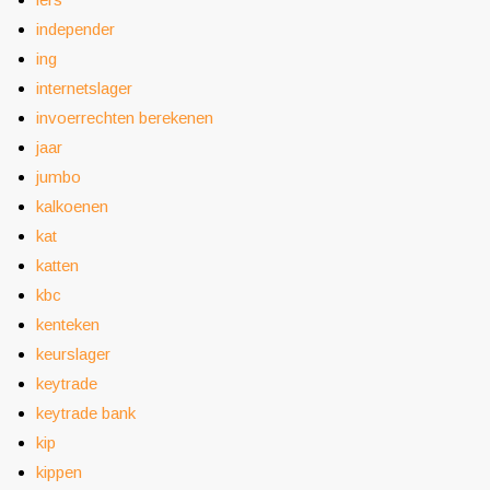
independer
ing
internetslager
invoerrechten berekenen
jaar
jumbo
kalkoenen
kat
katten
kbc
kenteken
keurslager
keytrade
keytrade bank
kip
kippen