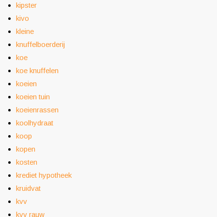
kipster
kivo
kleine
knuffelboerderij
koe
koe knuffelen
koeien
koeien tuin
koeienrassen
koolhydraat
koop
kopen
kosten
krediet hypotheek
kruidvat
kvv
kvv rauw