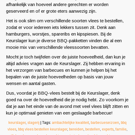
afhankelijk van hoeveel andere gerechten er worden
geserveerd en of er grote eters aanwezig zijn.
Het is ook slim om verschillende soorten vlees te bestellen,
zodat er voor iedereen iets lekkers tussen zit. Denk aan
hamburgers, worstjes, spareribs en kipspiesen. Bij de
Keurslager kun je diverse BBQ-pakketten vinden die al een
mooie mix van verschillende vleessoorten bevatten.
Mocht je toch twijfelen over de juiste hoeveelheid, dan kun je
altijd advies vragen aan de Keurslager. Zij hebben ervaring in
het verzorgen van barbecues en kunnen je helpen bij het
bepalen van de juiste hoeveelheden op basis van jouw
wensen en aantal gasten.
Dus, voordat je BBQ-vlees bestelt bij de Keurslager, denk
goed na over de hoeveelheid die je nodig hebt. Zo voorkom je
dat je aan het einde van de avond met veel vlees blijft zitten en
kun je optimaal genieten van een geslaagde barbecue!
keurslager
,
slagerij
| Tags:
ambachtelijke kwaliteit
,
barbecueseizoen
,
bbq
vlees
,
bbq vlees bestellen keurslager
,
bereiden
,
bestellen
,
experts
,
familie
,