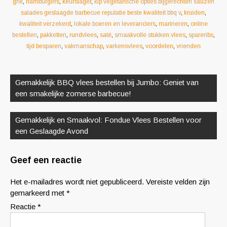
grill
,
hamburgers
,
keurslager
,
kip vegetarische opties bijgerechten sauzen
salades geslaagde barbecue reputatie beste kwaliteit bbq v
,
kruiden
,
kwaliteit verzekerd
,
lokale boeren en leveranciers
,
marineren
,
online
bestellen
,
pakketten
,
rundvlees
,
saté
,
smaakvolle stukken vlees
,
spareribs
,
tijd besparen
,
vakmanschap
,
varkensvlees
,
voordelen
,
vrienden
Berichtnavigatie
Gemakkelijk BBQ vlees bestellen bij Jumbo: Geniet van
een smakelijke zomerse barbecue!
Gemakkelijk en Smaakvol: Fondue Vlees Bestellen voor
een Geslaagde Avond
Geef een reactie
Het e-mailadres wordt niet gepubliceerd.
Vereiste velden zijn
gemarkeerd met
*
Reactie
*