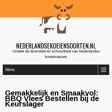
Skip
to
content
NEDERLANDSEKOEIENSOORTEN.NL
Ontdek de diversiteit en schoonheid van Nederlandse
koeienrassen
Menu
Gemakkelijk en Smaakvol:
BBQ Vlees Bestellen bij de
Keurslager