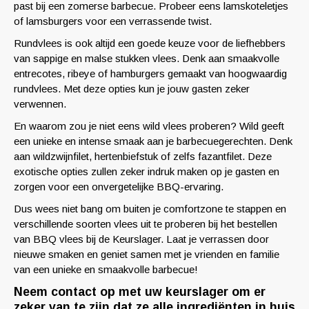
past bij een zomerse barbecue. Probeer eens lamskoteletjes
of lamsburgers voor een verrassende twist.
Rundvlees is ook altijd een goede keuze voor de liefhebbers
van sappige en malse stukken vlees. Denk aan smaakvolle
entrecotes, ribeye of hamburgers gemaakt van hoogwaardig
rundvlees. Met deze opties kun je jouw gasten zeker
verwennen.
En waarom zou je niet eens wild vlees proberen? Wild geeft
een unieke en intense smaak aan je barbecuegerechten. Denk
aan wildzwijnfilet, hertenbiefstuk of zelfs fazantfilet. Deze
exotische opties zullen zeker indruk maken op je gasten en
zorgen voor een onvergetelijke BBQ-ervaring.
Dus wees niet bang om buiten je comfortzone te stappen en
verschillende soorten vlees uit te proberen bij het bestellen
van BBQ vlees bij de Keurslager. Laat je verrassen door
nieuwe smaken en geniet samen met je vrienden en familie
van een unieke en smaakvolle barbecue!
Neem contact op met uw keurslager om er
zeker van te zijn dat ze alle ingrediënten in huis