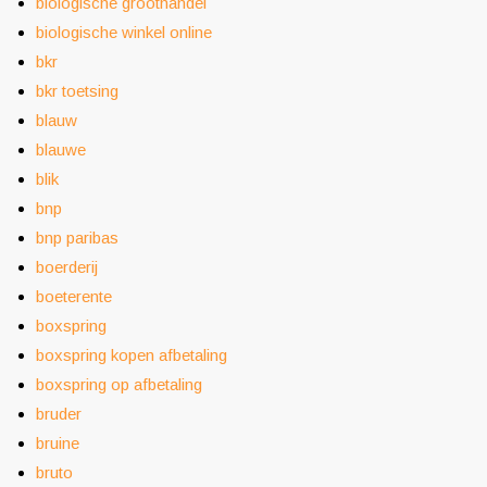
biologische groothandel
biologische winkel online
bkr
bkr toetsing
blauw
blauwe
blik
bnp
bnp paribas
boerderij
boeterente
boxspring
boxspring kopen afbetaling
boxspring op afbetaling
bruder
bruine
bruto