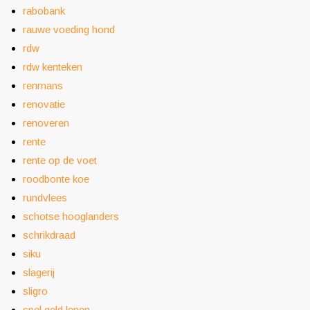
rabobank
rauwe voeding hond
rdw
rdw kenteken
renmans
renovatie
renoveren
rente
rente op de voet
roodbonte koe
rundvlees
schotse hooglanders
schrikdraad
siku
slagerij
sligro
snel geld lenen