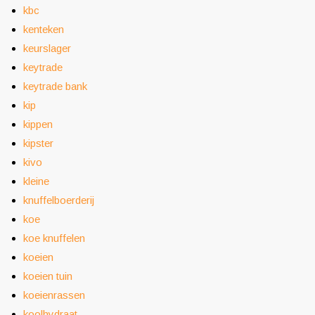
kbc
kenteken
keurslager
keytrade
keytrade bank
kip
kippen
kipster
kivo
kleine
knuffelboerderij
koe
koe knuffelen
koeien
koeien tuin
koeienrassen
koolhydraat