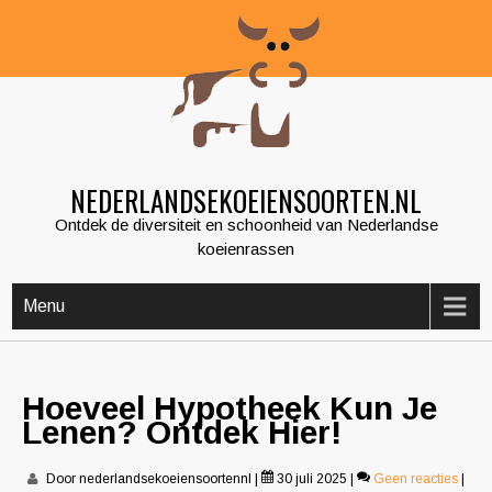
Skip
to
content
NEDERLANDSEKOEIENSOORTEN.NL
Ontdek de diversiteit en schoonheid van Nederlandse
koeienrassen
Menu
Hoeveel Hypotheek Kun Je
Lenen? Ontdek Hier!
Door nederlandsekoeiensoortennl
|
30 juli 2025
|
Geen reacties
|