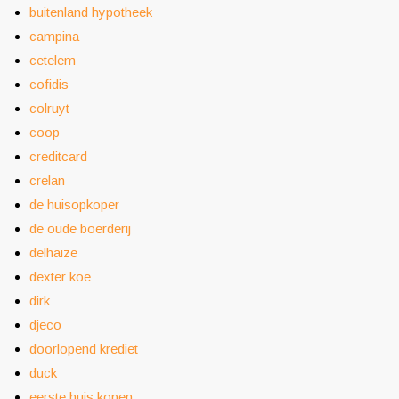
buitenland hypotheek
campina
cetelem
cofidis
colruyt
coop
creditcard
crelan
de huisopkoper
de oude boerderij
delhaize
dexter koe
dirk
djeco
doorlopend krediet
duck
eerste huis kopen