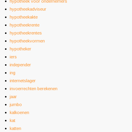
hypotheek voor ondernemers
hypotheekadviseur
hypotheekakte
hypotheekrente
hypotheekrentes
hypotheekvormen
hypotheker
iers
independer
ing
internetslager
invoerrechten berekenen
jaar
jumbo
kalkoenen
kat
katten