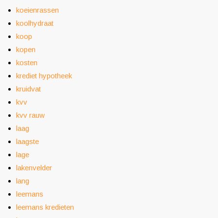
koeienrassen
koolhydraat
koop
kopen
kosten
krediet hypotheek
kruidvat
kvv
kvv rauw
laag
laagste
lage
lakenvelder
lang
leemans
leemans kredieten