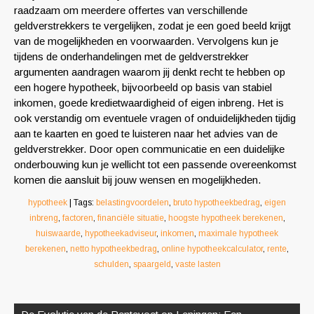
raadzaam om meerdere offertes van verschillende
geldverstrekkers te vergelijken, zodat je een goed beeld krijgt
van de mogelijkheden en voorwaarden. Vervolgens kun je
tijdens de onderhandelingen met de geldverstrekker
argumenten aandragen waarom jij denkt recht te hebben op
een hogere hypotheek, bijvoorbeeld op basis van stabiel
inkomen, goede kredietwaardigheid of eigen inbreng. Het is
ook verstandig om eventuele vragen of onduidelijkheden tijdig
aan te kaarten en goed te luisteren naar het advies van de
geldverstrekker. Door open communicatie en een duidelijke
onderbouwing kun je wellicht tot een passende overeenkomst
komen die aansluit bij jouw wensen en mogelijkheden.
hypotheek
| Tags:
belastingvoordelen
,
bruto hypotheekbedrag
,
eigen
inbreng
,
factoren
,
financiële situatie
,
hoogste hypotheek berekenen
,
huiswaarde
,
hypotheekadviseur
,
inkomen
,
maximale hypotheek
berekenen
,
netto hypotheekbedrag
,
online hypotheekcalculator
,
rente
,
schulden
,
spaargeld
,
vaste lasten
Berichtnavigatie