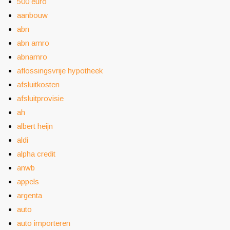
500 euro
aanbouw
abn
abn amro
abnamro
aflossingsvrije hypotheek
afsluitkosten
afsluitprovisie
ah
albert heijn
aldi
alpha credit
anwb
appels
argenta
auto
auto importeren