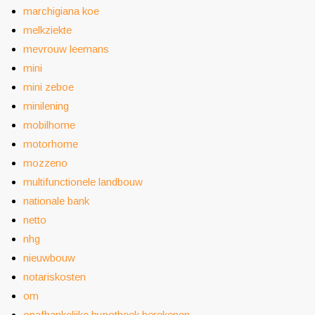
marchigiana koe
melkziekte
mevrouw leemans
mini
mini zeboe
minilening
mobilhome
motorhome
mozzeno
multifunctionele landbouw
nationale bank
netto
nhg
nieuwbouw
notariskosten
om
onafhankelijke hypotheek berekenen