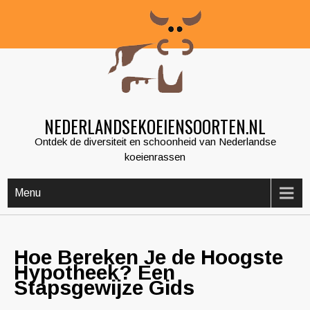
Skip
to
content
NEDERLANDSEKOEIENSOORTEN.NL
Ontdek de diversiteit en schoonheid van Nederlandse
koeienrassen
Menu
Hoe Bereken Je de Hoogste
Hypotheek? Een
Stapsgewijze Gids