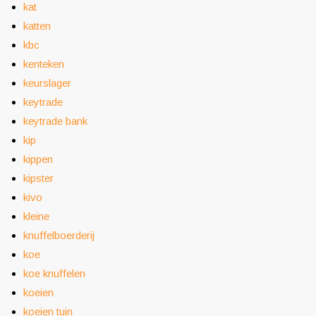
kat
katten
kbc
kenteken
keurslager
keytrade
keytrade bank
kip
kippen
kipster
kivo
kleine
knuffelboerderij
koe
koe knuffelen
koeien
koeien tuin