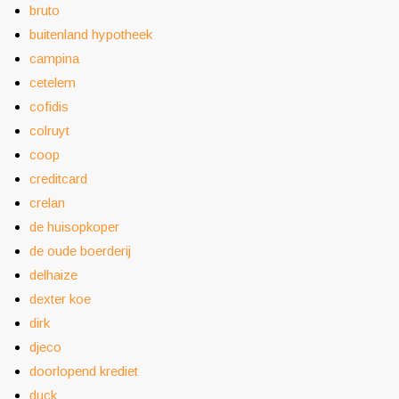
bruto
buitenland hypotheek
campina
cetelem
cofidis
colruyt
coop
creditcard
crelan
de huisopkoper
de oude boerderij
delhaize
dexter koe
dirk
djeco
doorlopend krediet
duck