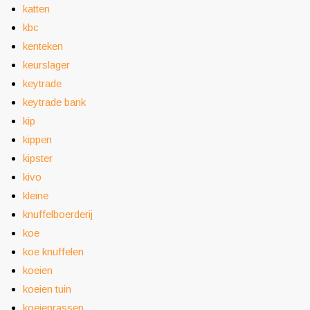
katten
kbc
kenteken
keurslager
keytrade
keytrade bank
kip
kippen
kipster
kivo
kleine
knuffelboerderij
koe
koe knuffelen
koeien
koeien tuin
koeienrassen