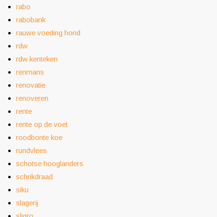
rabo
rabobank
rauwe voeding hond
rdw
rdw kenteken
renmans
renovatie
renoveren
rente
rente op de voet
roodbonte koe
rundvlees
schotse hooglanders
schrikdraad
siku
slagerij
sligro