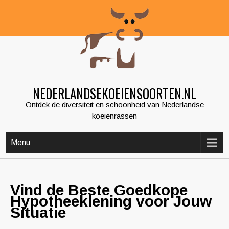
Skip
to
content
NEDERLANDSEKOEIENSOORTEN.NL
Ontdek de diversiteit en schoonheid van Nederlandse
koeienrassen
Menu
Vind de Beste Goedkope
Hypotheeklening voor Jouw
Situatie