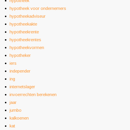
hypotheek
hypotheek voor ondernemers
hypotheekadviseur
hypotheekakte
hypotheekrente
hypotheekrentes
hypotheekvormen
hypotheker
iers
independer
ing
internetslager
invoerrechten berekenen
jaar
jumbo
kalkoenen
kat