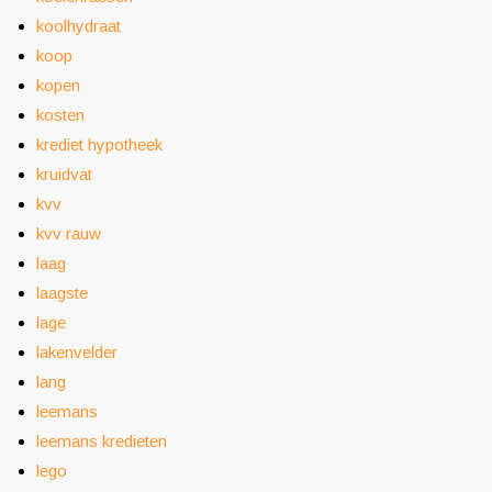
koolhydraat
koop
kopen
kosten
krediet hypotheek
kruidvat
kvv
kvv rauw
laag
laagste
lage
lakenvelder
lang
leemans
leemans kredieten
lego