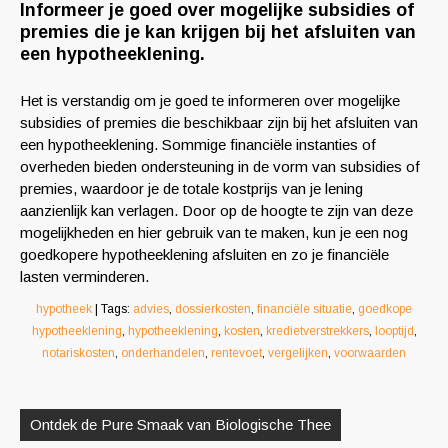
Informeer je goed over mogelijke subsidies of
premies die je kan krijgen bij het afsluiten van
een hypotheeklening.
Het is verstandig om je goed te informeren over mogelijke
subsidies of premies die beschikbaar zijn bij het afsluiten van
een hypotheeklening. Sommige financiële instanties of
overheden bieden ondersteuning in de vorm van subsidies of
premies, waardoor je de totale kostprijs van je lening
aanzienlijk kan verlagen. Door op de hoogte te zijn van deze
mogelijkheden en hier gebruik van te maken, kun je een nog
goedkopere hypotheeklening afsluiten en zo je financiële
lasten verminderen.
hypotheek
| Tags:
advies
,
dossierkosten
,
financiële situatie
,
goedkope
hypotheeklening
,
hypotheeklening
,
kosten
,
kredietverstrekkers
,
looptijd
,
notariskosten
,
onderhandelen
,
rentevoet
,
vergelijken
,
voorwaarden
Berichtnavigatie
Ontdek de Pure Smaak van Biologische Thee