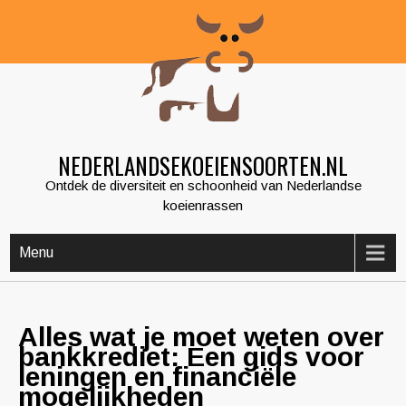
Skip
to
content
NEDERLANDSEKOEIENSOORTEN.NL
Ontdek de diversiteit en schoonheid van Nederlandse
koeienrassen
Menu
Alles wat je moet weten over
bankkrediet: Een gids voor
leningen en financiële
mogelijkheden