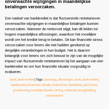
onverwachte wijzigingen in maandelijkse
betalingen veroorzaken.
Een nadeel van bankkrediet is dat fluctuerende rentetarieven
onverwachte wijzigingen in maandelijkse betalingen kunnen
veroorzaken. Wanneer de rentevoet stijgt, kan dit leiden tot
hogere maandelijkse aflossingen, waardoor het moeilijker
wordt om het krediet terug te betalen. Dit kan financiële stress
veroorzaken voor leners die niet hadden gerekend op
dergelijke veranderingen in hun budget. Het is daarom
belangrijk voor leners om zich bewust te zijn van de mogelijke
impact van fluctuerende rentetarieven bij het aangaan van een
bankkrediet en om hun financiële situatie zorgvuldig te
evalueren.
bank
,
bank krediet
| Tags:
aanvraag
,
aflossingen
,
bank
,
bank krediet
,
bankkrediet
,
financiële situatie
,
financieren
,
flexibiliteit
,
geld lenen
,
goedkeuring
,
kredietproducten
,
lening
,
rentevoet
,
terugbetaling
,
voorwaarden
Berichtnavigatie