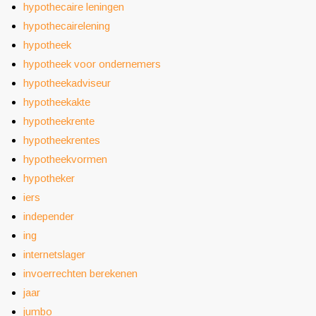
hypothecaire leningen
hypothecairelening
hypotheek
hypotheek voor ondernemers
hypotheekadviseur
hypotheekakte
hypotheekrente
hypotheekrentes
hypotheekvormen
hypotheker
iers
independer
ing
internetslager
invoerrechten berekenen
jaar
jumbo