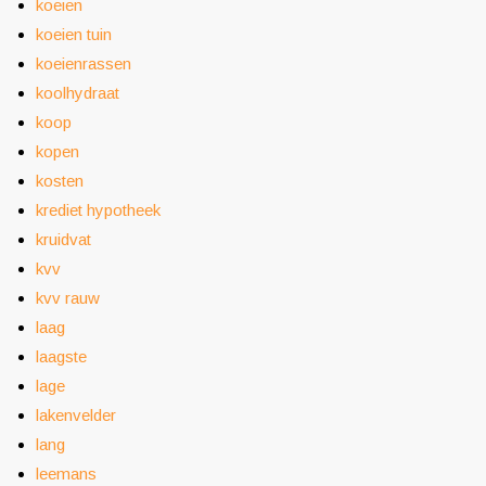
koeien
koeien tuin
koeienrassen
koolhydraat
koop
kopen
kosten
krediet hypotheek
kruidvat
kvv
kvv rauw
laag
laagste
lage
lakenvelder
lang
leemans