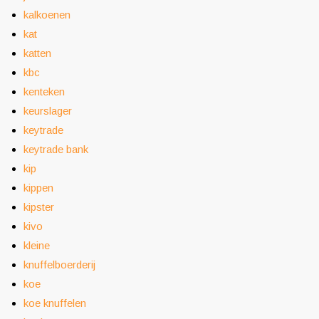
kalkoenen
kat
katten
kbc
kenteken
keurslager
keytrade
keytrade bank
kip
kippen
kipster
kivo
kleine
knuffelboerderij
koe
koe knuffelen