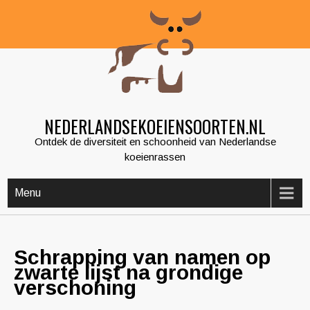
Skip
to
content
NEDERLANDSEKOEIENSOORTEN.NL
Ontdek de diversiteit en schoonheid van Nederlandse
koeienrassen
Menu
Schrapping van namen op
zwarte lijst na grondige
verschoning