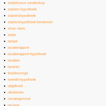
stadshoeve zunderdorp
starters hypotheek
startershypotheek
startershypotheek berekenen
stoer vlees
stuks
tartaar
taxatierapport
taxatierapport hypotheek
taxaties
taxeren
thuisbezorgd
tweede hypotheek
uitgebreid
uitrekenen
Uncategorized
uw huis