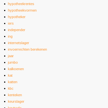
hypotheekrentes
hypotheekvormen
hypotheker
iers
independer
ing
internetslager
invoerrechten berekenen
jaar
jumbo
kalkoenen
kat
katten
kbc
kenteken
keurslager
keytrade