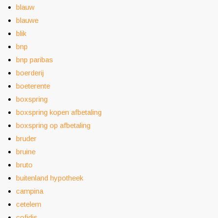
blauw
blauwe
blik
bnp
bnp paribas
boerderij
boeterente
boxspring
boxspring kopen afbetaling
boxspring op afbetaling
bruder
bruine
bruto
buitenland hypotheek
campina
cetelem
cofidis