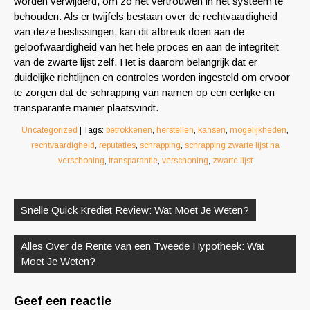
worden verwijderd, om zo het vertrouwen in het systeem te
behouden. Als er twijfels bestaan over de rechtvaardigheid
van deze beslissingen, kan dit afbreuk doen aan de
geloofwaardigheid van het hele proces en aan de integriteit
van de zwarte lijst zelf. Het is daarom belangrijk dat er
duidelijke richtlijnen en controles worden ingesteld om ervoor
te zorgen dat de schrapping van namen op een eerlijke en
transparante manier plaatsvindt.
Uncategorized
| Tags:
betrokkenen
,
herstellen
,
kansen
,
mogelijkheden
,
rechtvaardigheid
,
reputaties
,
schrapping
,
schrapping zwarte lijst na
verschoning
,
transparantie
,
verschoning
,
zwarte lijst
Berichtnavigatie
Snelle Quick Krediet Review: Wat Moet Je Weten?
Alles Over de Rente van een Tweede Hypotheek: Wat
Moet Je Weten?
Geef een reactie