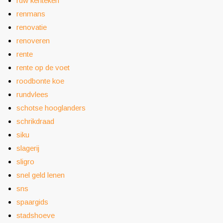
rdw kenteken
renmans
renovatie
renoveren
rente
rente op de voet
roodbonte koe
rundvlees
schotse hooglanders
schrikdraad
siku
slagerij
sligro
snel geld lenen
sns
spaargids
stadshoeve