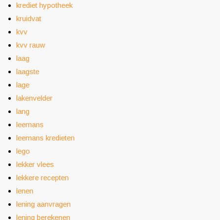
krediet hypotheek
kruidvat
kvv
kvv rauw
laag
laagste
lage
lakenvelder
lang
leemans
leemans kredieten
lego
lekker vlees
lekkere recepten
lenen
lening aanvragen
lening berekenen