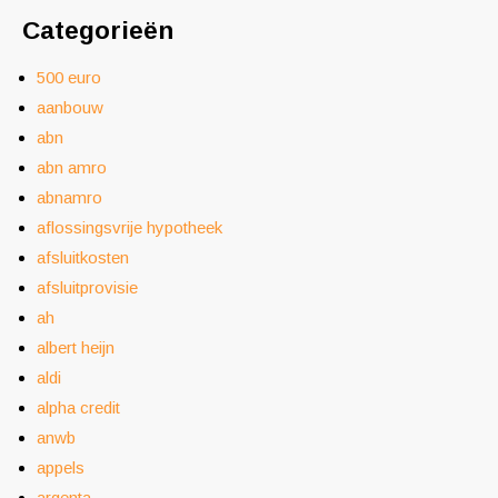
Categorieën
500 euro
aanbouw
abn
abn amro
abnamro
aflossingsvrije hypotheek
afsluitkosten
afsluitprovisie
ah
albert heijn
aldi
alpha credit
anwb
appels
argenta