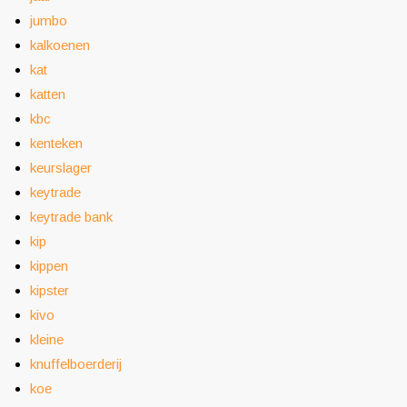
jumbo
kalkoenen
kat
katten
kbc
kenteken
keurslager
keytrade
keytrade bank
kip
kippen
kipster
kivo
kleine
knuffelboerderij
koe