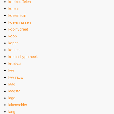
koe knuffelen
koeien
koeien tuin
koeienrassen
koolhydraat
koop
kopen
kosten
krediet hypotheek
kruidvat
kvv
kvv rauw
laag
laagste
lage
lakenvelder
lang