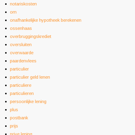
notariskosten
om
onafhankelijke hypotheek berekenen
ossenhaas
overbruggingskrediet
oversluiten
overwaarde
paardenvlees
particulier
particulier geld lenen
particuliere
particulieren
persoonlijke lening
plus
postbank
prijs
prive lening