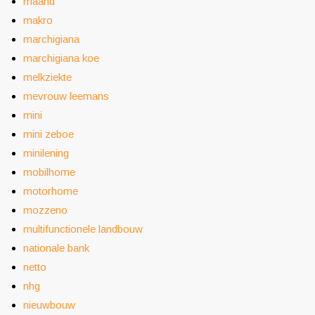
maand
makro
marchigiana
marchigiana koe
melkziekte
mevrouw leemans
mini
mini zeboe
minilening
mobilhome
motorhome
mozzeno
multifunctionele landbouw
nationale bank
netto
nhg
nieuwbouw