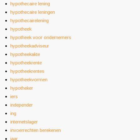
hypothecaire lening
hypothecaire leningen
hypothecairelening
hypotheek
hypotheek voor ondernemers
hypotheekadviseur
hypotheekakte
hypotheekrente
hypotheekrentes
hypotheekvormen
hypotheker
iers
independer
ing
internetslager
invoerrechten berekenen
jaar