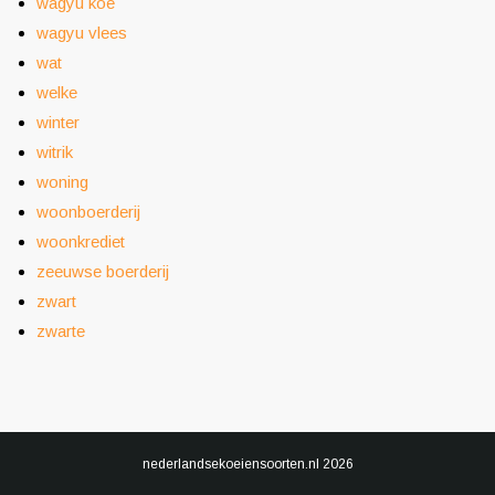
wagyu koe
wagyu vlees
wat
welke
winter
witrik
woning
woonboerderij
woonkrediet
zeeuwse boerderij
zwart
zwarte
nederlandsekoeiensoorten.nl
2026