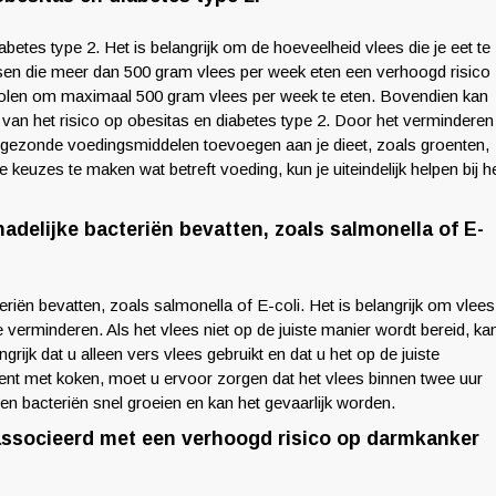
abetes type 2. Het is belangrijk om de hoeveelheid vlees die je eet te
sen die meer dan 500 gram vlees per week eten een verhoogd risico
volen om maximaal 500 gram vlees per week te eten. Bovendien kan
 van het risico op obesitas en diabetes type 2. Door het verminderen
e gezonde voedingsmiddelen toevoegen aan je dieet, zoals groenten,
keuzes te maken wat betreft voeding, kun je uiteindelijk helpen bij h
hadelijke bacteriën bevatten, zoals salmonella of E-
teriën bevatten, zoals salmonella of E-coli. Het is belangrijk om vlees
verminderen. Als het vlees niet op de juiste manier wordt bereid, ka
grijk dat u alleen vers vlees gebruikt en dat u het op de juiste
ent met koken, moet u ervoor zorgen dat het vlees binnen twee uur
nen bacteriën snel groeien en kan het gevaarlijk worden.
eassocieerd met een verhoogd risico op darmkanker