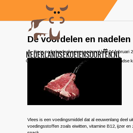
Skip
to
content
De voordelen en nadelen
NEDERLANDSEKOEIENSOORTEN.NL
Door nederlandsekoeiensoortennl
|
04 februari 
Ontdek de diversiteit en schoonheid van Nederlandse 
Vlees is een voedingsmiddel dat al eeuwenlang deel ui
voedingsstoffen zoals eiwitten, vitamine B12, ijzer en
snack.