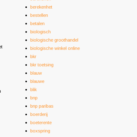
berekenhet
bestellen
betalen
biologisch
biologische groothandel
et
biologische winkel online
bkr
bkr toetsing
blauw
blauwe
blik
n
bnp
bnp paribas
boerderij
boeterente
boxspring