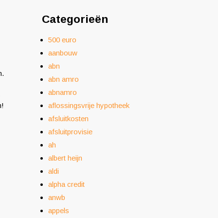
Categorieën
500 euro
aanbouw
abn
n.
abn amro
abnamro
s
n!
aflossingsvrije hypotheek
afsluitkosten
afsluitprovisie
ah
albert heijn
aldi
alpha credit
anwb
appels