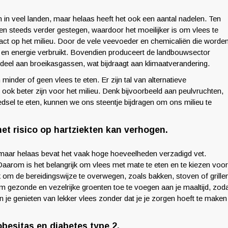
in veel landen, maar helaas heeft het ook een aantal nadelen. Ten
jaren steeds verder gestegen, waardoor het moeilijker is om vlees te
act op het milieu. Door de vele veevoeder en chemicaliën die worde
er en energie verbruikt. Bovendien produceert de landbouwsector
deel aan broeikasgassen, wat bijdraagt aan klimaatverandering.
inder of geen vlees te eten. Er zijn tal van alternatieve
ook beter zijn voor het milieu. Denk bijvoorbeeld aan peulvruchten,
edsel te eten, kunnen we ons steentje bijdragen om ons milieu te
het risico op hartziekten kan verhogen.
n, maar helaas bevat het vaak hoge hoeveelheden verzadigd vet.
Daarom is het belangrijk om vlees met mate te eten en te kiezen voor
jk om de bereidingswijze te overwegen, zoals bakken, stoven of grille
 om gezonde en vezelrijke groenten toe te voegen aan je maaltijd, zod
kun je genieten van lekker vlees zonder dat je je zorgen hoeft te maken
obesitas en diabetes type 2.