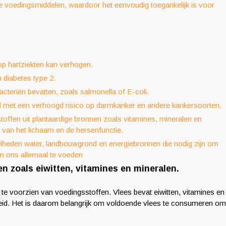
dere voedingsmiddelen, waardoor het eenvoudig toegankelijk is voor
 op hartziekten kan verhogen.
n diabetes type 2.
bacteriën bevatten, zoals salmonella of E-coli.
rd met een verhoogd risico op darmkanker en andere kankersoorten.
offen uit plantaardige bronnen zoals vitamines, mineralen en
d van het lichaam en de hersenfunctie.
lheden water, landbouwgrond en energiebronnen die nodig zijn om
m ons allemaal te voeden
n zoals eiwitten, vitamines en mineralen.
te voorzien van voedingsstoffen. Vlees bevat eiwitten, vitamines en
heid. Het is daarom belangrijk om voldoende vlees te consumeren om