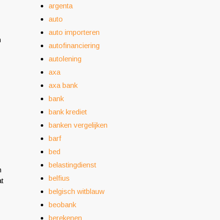
argenta
auto
auto importeren
n
autofinanciering
autolening
axa
axa bank
bank
bank krediet
banken vergelijken
barf
bed
belastingdienst
n
belfius
at
belgisch witblauw
beobank
berekenen