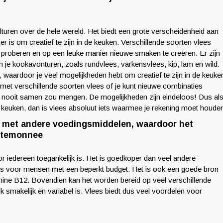
ulturen over de hele wereld. Het biedt een grote verscheidenheid aan
 is om creatief te zijn in de keuken. Verschillende soorten vlees
 proberen en op een leuke manier nieuwe smaken te creëren. Er zijn
in je kookavonturen, zoals rundvlees, varkensvlees, kip, lam en wild.
, waardoor je veel mogelijkheden hebt om creatief te zijn in de keuke
 met verschillende soorten vlees of je kunt nieuwe combinaties
n nooit samen zou mengen. De mogelijkheden zijn eindeloos! Dus al
de keuken, dan is vlees absoluut iets waarmee je rekening moet houde
ing met andere voedingsmiddelen, waardoor het
ortemonnee
or iedereen toegankelijk is. Het is goedkoper dan veel andere
is voor mensen met een beperkt budget. Het is ook een goede bron
amine B12. Bovendien kan het worden bereid op veel verschillende
 smakelijk en variabel is. Vlees biedt dus veel voordelen voor