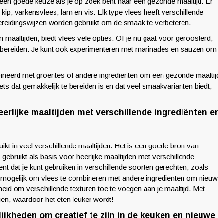
 een goede keuze als je op zoek bent naar een gezonde maaltijd. Er
kip, varkensvlees, lam en vis. Elk type vlees heeft verschillende
ereidingswijzen worden gebruikt om de smaak te verbeteren.
 maaltijden, biedt vlees vele opties. Of je nu gaat voor geroosterd,
e bereiden. Je kunt ook experimenteren met marinades en sauzen om
ineerd met groentes of andere ingrediënten om een gezonde maaltij
iets dat gemakkelijk te bereiden is en dat veel smaakvarianten biedt,
eerlijke maaltijden met verschillende ingrediënten e
uikt in veel verschillende maaltijden. Het is een goede bron van
gebruikt als basis voor heerlijke maaltijden met verschillende
ënt dat je kunt gebruiken in verschillende soorten gerechten, zoals
k mogelijk om vlees te combineren met andere ingrediënten om nieu
eid om verschillende texturen toe te voegen aan je maaltijd. Met
egen, waardoor het eten leuker wordt!
ijkheden om creatief te zijn in de keuken en nieuwe