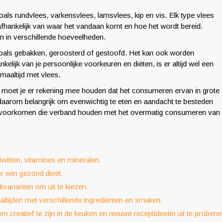
zoals rundvlees, varkensvlees, lamsvlees, kip en vis. Elk type vlees
 afhankelijk van waar het vandaan komt en hoe het wordt bereid.
n in verschillende hoeveelheden.
zoals gebakken, geroosterd of gestoofd. Het kan ook worden
lijk van je persoonlijke voorkeuren en diëten, is er altijd wel een
maaltijd met vlees.
 moet je er rekening mee houden dat het consumeren ervan in grote
 daarom belangrijk om evenwichtig te eten en aandacht te besteden
 voorkomen die verband houden met het overmatig consumeren van
witten, vitamines en mineralen.
or een gezond dieet.
kvarianten om uit te kiezen.
altijden met verschillende ingrediënten en smaken.
 creatief te zijn in de keuken en nieuwe receptideeën uit te probere