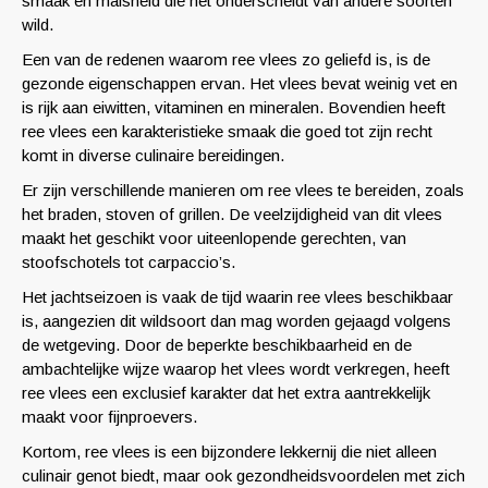
smaak en malsheid die het onderscheidt van andere soorten
wild.
Een van de redenen waarom ree vlees zo geliefd is, is de
gezonde eigenschappen ervan. Het vlees bevat weinig vet en
is rijk aan eiwitten, vitaminen en mineralen. Bovendien heeft
ree vlees een karakteristieke smaak die goed tot zijn recht
komt in diverse culinaire bereidingen.
Er zijn verschillende manieren om ree vlees te bereiden, zoals
het braden, stoven of grillen. De veelzijdigheid van dit vlees
maakt het geschikt voor uiteenlopende gerechten, van
stoofschotels tot carpaccio’s.
Het jachtseizoen is vaak de tijd waarin ree vlees beschikbaar
is, aangezien dit wildsoort dan mag worden gejaagd volgens
de wetgeving. Door de beperkte beschikbaarheid en de
ambachtelijke wijze waarop het vlees wordt verkregen, heeft
ree vlees een exclusief karakter dat het extra aantrekkelijk
maakt voor fijnproevers.
Kortom, ree vlees is een bijzondere lekkernij die niet alleen
culinair genot biedt, maar ook gezondheidsvoordelen met zich