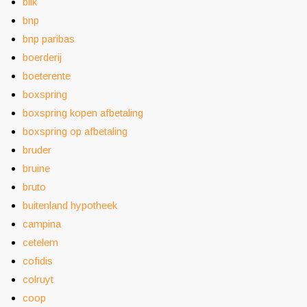
blik
bnp
bnp paribas
boerderij
boeterente
boxspring
boxspring kopen afbetaling
boxspring op afbetaling
bruder
bruine
bruto
buitenland hypotheek
campina
cetelem
cofidis
colruyt
coop