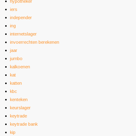
hypotheker
iers
independer
ing
internetslager
invoerrechten berekenen
jaar
jumbo
kalkoenen
kat
katten
kbc
kenteken
keurslager
keytrade
keytrade bank
kip