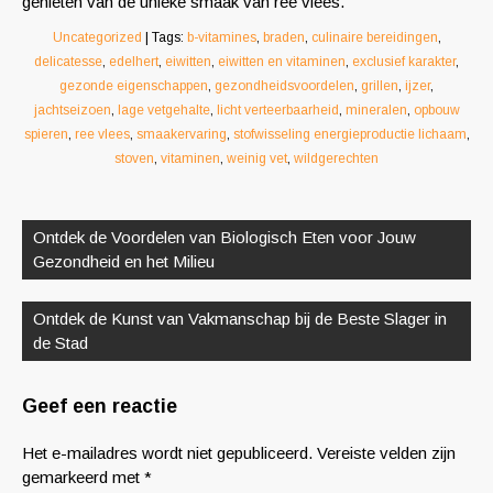
genieten van de unieke smaak van ree vlees.
Uncategorized
| Tags:
b-vitamines
,
braden
,
culinaire bereidingen
,
delicatesse
,
edelhert
,
eiwitten
,
eiwitten en vitaminen
,
exclusief karakter
,
gezonde eigenschappen
,
gezondheidsvoordelen
,
grillen
,
ijzer
,
jachtseizoen
,
lage vetgehalte
,
licht verteerbaarheid
,
mineralen
,
opbouw
spieren
,
ree vlees
,
smaakervaring
,
stofwisseling energieproductie lichaam
,
stoven
,
vitaminen
,
weinig vet
,
wildgerechten
Berichtnavigatie
Ontdek de Voordelen van Biologisch Eten voor Jouw
Gezondheid en het Milieu
Ontdek de Kunst van Vakmanschap bij de Beste Slager in
de Stad
Geef een reactie
Het e-mailadres wordt niet gepubliceerd.
Vereiste velden zijn
gemarkeerd met
*