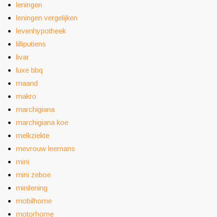
leningen
leningen vergelijken
levenhypotheek
lilliputiens
livar
luxe bbq
maand
makro
marchigiana
marchigiana koe
melkziekte
mevrouw leemans
mini
mini zeboe
minilening
mobilhome
motorhome