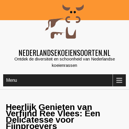
Skip
to
content
NEDERLANDSEKOEIENSOORTEN.NL
Ontdek de diversiteit en schoonheid van Nederlandse
koeienrassen
Menu
Heerlijk Genieten van
Verfijnd Ree Vlees: Een
Delicatesse voor
Fijnproevers