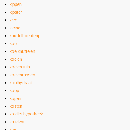
kippen
kipster
kivo
kleine
knuffelboerderij
koe
koe knuffelen
koeien
koeien tuin
koeienrassen
koolhydraat
koop
kopen
kosten
krediet hypotheek
kruidvat
kvv