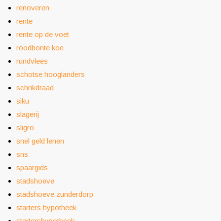
renoveren
rente
rente op de voet
roodbonte koe
rundvlees
schotse hooglanders
schrikdraad
siku
slagerij
sligro
snel geld lenen
sns
spaargids
stadshoeve
stadshoeve zunderdorp
starters hypotheek
startershypotheek