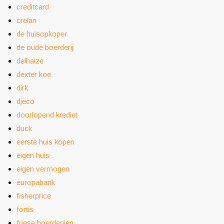
creditcard
crelan
de huisopkoper
de oude boerderij
delhaize
dexter koe
dirk
djeco
doorlopend krediet
duck
eerste huis kopen
eigen huis
eigen vermogen
europabank
fisherprice
fortis
friese boerderijen