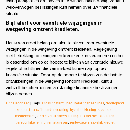
lening aangaat en om advies in te winnen indien nodig, zodat u
weloverwogen beslissingen kunt nemen over uw financiële
situatie.
Blijf alert voor eventuele wijzigingen in
wetgeving omtrent kredieten.
Het is van groot belang om alert te blijven voor eventuele
wijzigingen in de wetgeving omtrent kredieten. Regelgeving
met betrekking tot leningen en kredieten kan veranderen en het
is essentieel om op de hoogte te blijven van eventuele nieuwe
regels of richtlijnen die van invloed kunnen zijn op uw
financiële situatie. Door op de hoogte te blijven van de laatste
ontwikkelingen in de wetgeving rondom kredieten, kunt u
zichzelf beschermen en verstandige financiële beslissingen
blijven nemen.
Uncategorized
| Tags:
aflossingstermijnen
,
betalingsdeadlines
,
doorlopend
krediet
,
financiële ondersteuning
,
hypotheeklening
,
kredieten
,
kredietopties
,
kredietverstrekkers
,
leningen
,
overzicht kredieten
,
persoonlijke lening
,
rentetarieven
,
rentevoeten
,
zakelijk krediet