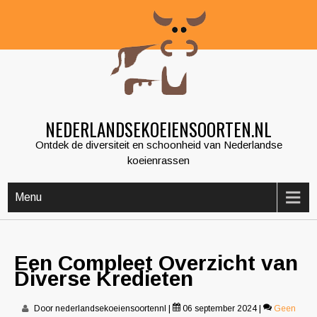
Skip
to
content
NEDERLANDSEKOEIENSOORTEN.NL
Ontdek de diversiteit en schoonheid van Nederlandse
koeienrassen
Menu
Een Compleet Overzicht van
Diverse Kredieten
Door nederlandsekoeiensoortennl
|
06 september 2024
|
Geen