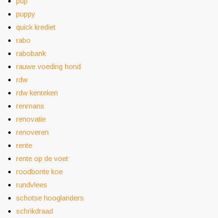
pup
puppy
quick krediet
rabo
rabobank
rauwe voeding hond
rdw
rdw kenteken
renmans
renovatie
renoveren
rente
rente op de voet
roodbonte koe
rundvlees
schotse hooglanders
schrikdraad