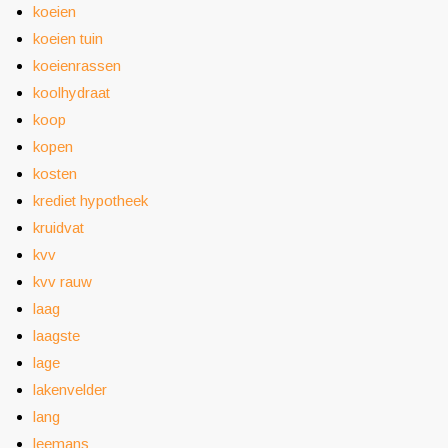
koeien
koeien tuin
koeienrassen
koolhydraat
koop
kopen
kosten
krediet hypotheek
kruidvat
kvv
kvv rauw
laag
laagste
lage
lakenvelder
lang
leemans