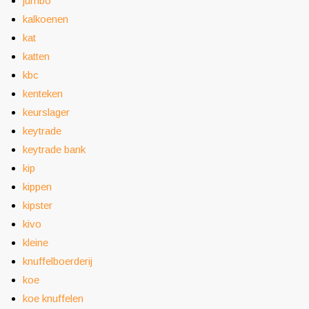
jumbo
kalkoenen
kat
katten
kbc
kenteken
keurslager
keytrade
keytrade bank
kip
kippen
kipster
kivo
kleine
knuffelboerderij
koe
koe knuffelen