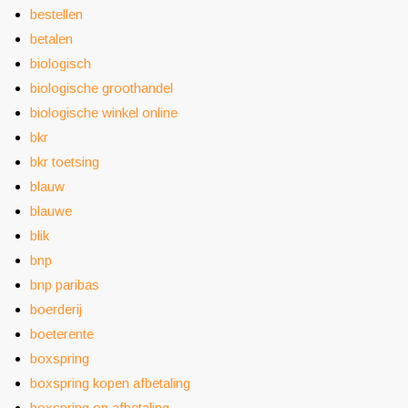
bestellen
betalen
biologisch
biologische groothandel
biologische winkel online
bkr
bkr toetsing
blauw
blauwe
blik
bnp
bnp paribas
boerderij
boeterente
boxspring
boxspring kopen afbetaling
boxspring op afbetaling