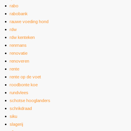
rabo
rabobank
rauwe voeding hond
rdw
rdw kenteken
renmans
renovatie
renoveren
rente
rente op de voet
roodbonte koe
rundvlees
schotse hooglanders
schrikdraad
siku
slagerij