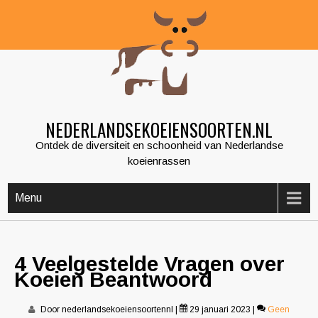
Skip
to
content
NEDERLANDSEKOEIENSOORTEN.NL
Ontdek de diversiteit en schoonheid van Nederlandse
koeienrassen
Menu
4 Veelgestelde Vragen over
Koeien Beantwoord
Door nederlandsekoeiensoortennl
|
29 januari 2023
|
Geen