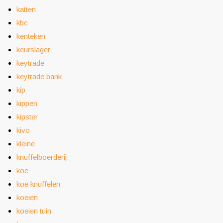
katten
kbc
kenteken
keurslager
keytrade
keytrade bank
kip
kippen
kipster
kivo
kleine
knuffelboerderij
koe
koe knuffelen
koeien
koeien tuin