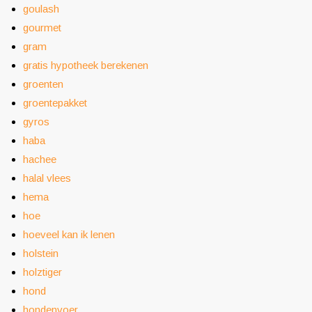
goulash
gourmet
gram
gratis hypotheek berekenen
groenten
groentepakket
gyros
haba
hachee
halal vlees
hema
hoe
hoeveel kan ik lenen
holstein
holztiger
hond
hondenvoer