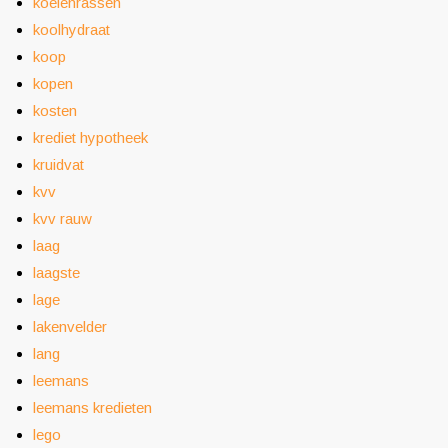
koeienrassen
koolhydraat
koop
kopen
kosten
krediet hypotheek
kruidvat
kvv
kvv rauw
laag
laagste
lage
lakenvelder
lang
leemans
leemans kredieten
lego