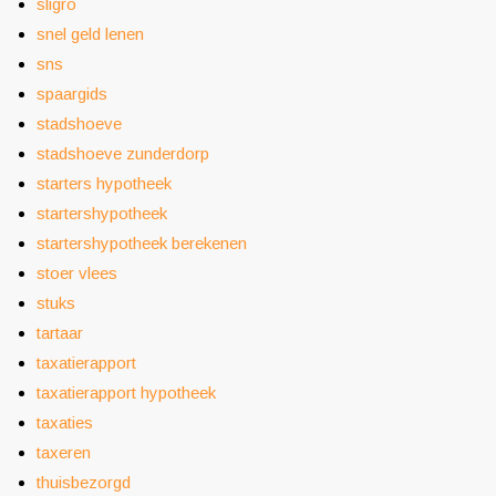
sligro
snel geld lenen
sns
spaargids
stadshoeve
stadshoeve zunderdorp
starters hypotheek
startershypotheek
startershypotheek berekenen
stoer vlees
stuks
tartaar
taxatierapport
taxatierapport hypotheek
taxaties
taxeren
thuisbezorgd