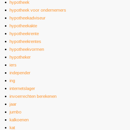
hypotheek
hypotheek voor ondernemers
hypotheekadviseur
hypotheekakte
hypotheekrente
hypotheekrentes
hypotheekvormen
hypotheker
iers
independer
ing
internetslager
invoerrechten berekenen
jaar
jumbo
kalkoenen
kat