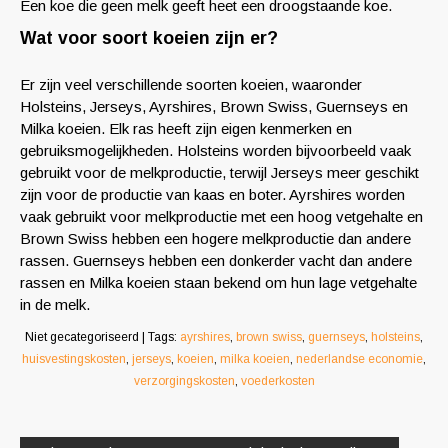
Een koe die geen melk geeft heet een droogstaande koe.
Wat voor soort koeien zijn er?
Er zijn veel verschillende soorten koeien, waaronder
Holsteins, Jerseys, Ayrshires, Brown Swiss, Guernseys en
Milka koeien. Elk ras heeft zijn eigen kenmerken en
gebruiksmogelijkheden. Holsteins worden bijvoorbeeld vaak
gebruikt voor de melkproductie, terwijl Jerseys meer geschikt
zijn voor de productie van kaas en boter. Ayrshires worden
vaak gebruikt voor melkproductie met een hoog vetgehalte en
Brown Swiss hebben een hogere melkproductie dan andere
rassen. Guernseys hebben een donkerder vacht dan andere
rassen en Milka koeien staan bekend om hun lage vetgehalte
in de melk.
Niet gecategoriseerd
| Tags:
ayrshires
,
brown swiss
,
guernseys
,
holsteins
,
huisvestingskosten
,
jerseys
,
koeien
,
milka koeien
,
nederlandse economie
,
verzorgingskosten
,
voederkosten
Berichtnavigatie