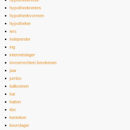
hypotheekrentes
hypotheekvormen
hypotheker
iers
independer
ing
internetslager
invoerrechten berekenen
jaar
jumbo
kalkoenen
kat
katten
kbc
kenteken
keurslager