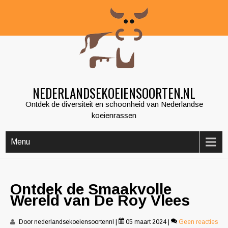
Skip
to
content
NEDERLANDSEKOEIENSOORTEN.NL
Ontdek de diversiteit en schoonheid van Nederlandse
koeienrassen
Menu
Ontdek de Smaakvolle
Wereld van De Roy Vlees
Door nederlandsekoeiensoortennl
|
05 maart 2024
|
Geen reacties