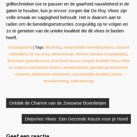
grilltechnieken toe te passen en de gaarheid nauwlettend in de
gaten te houden, kun je ervoor zorgen dat De Roy Vlees zijn
volle smaak en sappigheid behoudt. Het is daarom aan te
raden om de bereidingsinstructies zorgvuldig op te volgen en
zo te genieten van de unieke kwaliteit die dit vlees te bieden
heeft.
Uncategorized
| Tags:
afkomstig
,
ambachtelijke bereidingswijze
,
culinaire
liefhebbers
,
de roy vlees
,
dierenwelzijn
,
diverse culinaire hoogstandjes
,
duurzaam geproduceerd
,
duurzame keuze
,
hoogste kwaliteit vlees
,
liefde
en respect
,
nederlandse bodem
,
smaakexplosie
,
speciaal geselecteerde
runderen
,
traditionele ambachten
,
uitzonderlijke kwaliteit
,
unieke
smaakervaring
,
vakmanschap
Berichtnavigatie
Ontdek de Charme van de Zeeuwse Boerderijen
Diepvries Vlees: Een Gezonde Keuze voor je Hond
Geef een reactie