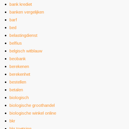
bank krediet
banken vergelijken
barf
bed
belastingdienst
belfius
belgisch witblauw
beobank
berekenen
berekenhet
bestellen
betalen
biologisch
biologische groothandel
biologische winkel online
bkr
bkr toetsing