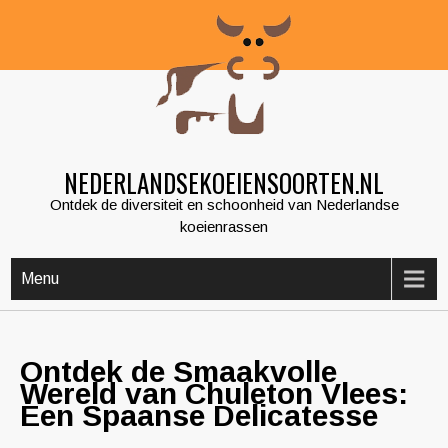
Skip
to
content
NEDERLANDSEKOEIENSOORTEN.NL
Ontdek de diversiteit en schoonheid van Nederlandse
koeienrassen
Menu
Ontdek de Smaakvolle
Wereld van Chuleton Vlees:
Een Spaanse Delicatesse