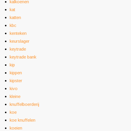
kalkoenen
kat
katten
kbc
kenteken
keurslager
keytrade
keytrade bank
kip
kippen
kipster
kivo
kleine
knuffelboerderij
koe
koe knuffelen
koeien