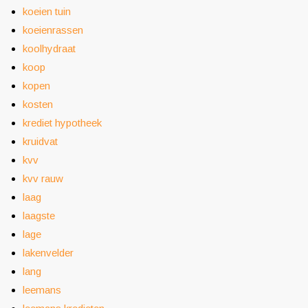
koeien tuin
koeienrassen
koolhydraat
koop
kopen
kosten
krediet hypotheek
kruidvat
kvv
kvv rauw
laag
laagste
lage
lakenvelder
lang
leemans