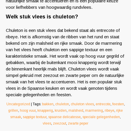
natuurlijke smaak te accentueren en is een populaire keuze
voor liefhebbers van hoogwaardig rundvlees.
Welk stuk vlees is chuleton?
Chuleton is een stuk vlees dat bekend staat als entrecote of
ribeye. Het is afkomstig van de ribben van het rund en staat
bekend om zijn malsheid en rijke smaak. Door de marmering
van het vlees heeft chuleton een sappige textuur en een
karakteristieke smaak. Het wordt vaak op hoog vuur gegrild of
gebakken, waarbij de buitenkant mooi knapperig wordt terwijl
de binnenkant heerlijk mals blijft. Chuleton vlees wordt vaak
simpel gekruid met zeezout en zwarte peper om de natuurlijke
smaak van het vlees te accentueren. Het is een populair stuk
vlees in de Spaanse keuken en wordt vaak genoten tijdens
speciale gelegenheden en feesten.
Uncategorized
| Tags:
bakken
,
chuleton
,
chuleton vlees
,
entrecote
,
feesten
,
grillen
,
hoog vuur
,
knapperig
,
kruiden
,
malsheid
,
marmering
,
ribeye
,
rijke
smaak
,
sappige textuur
,
spaanse delicatesse
,
speciale gelegenheden
,
vlees
,
zeezout
,
zwarte peper