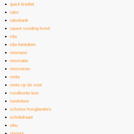
quick krediet
rabo
rabobank
rauwe voeding hond
rdw
rdw kenteken
renmans
renovatie
renoveren
rente
rente op de voet
roodbonte koe
rundvlees
schotse hooglanders
schrikdraad
siku
slagerij