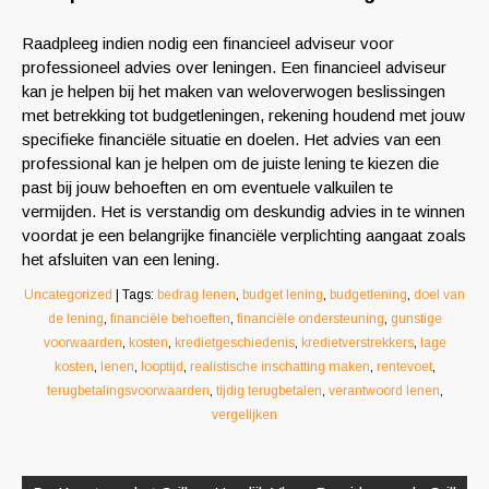
Raadpleeg indien nodig een financieel adviseur voor
professioneel advies over leningen. Een financieel adviseur
kan je helpen bij het maken van weloverwogen beslissingen
met betrekking tot budgetleningen, rekening houdend met jouw
specifieke financiële situatie en doelen. Het advies van een
professional kan je helpen om de juiste lening te kiezen die
past bij jouw behoeften en om eventuele valkuilen te
vermijden. Het is verstandig om deskundig advies in te winnen
voordat je een belangrijke financiële verplichting aangaat zoals
het afsluiten van een lening.
Uncategorized
| Tags:
bedrag lenen
,
budget lening
,
budgetlening
,
doel van
de lening
,
financiële behoeften
,
financiële ondersteuning
,
gunstige
voorwaarden
,
kosten
,
kredietgeschiedenis
,
kredietverstrekkers
,
lage
kosten
,
lenen
,
looptijd
,
realistische inschatting maken
,
rentevoet
,
terugbetalingsvoorwaarden
,
tijdig terugbetalen
,
verantwoord lenen
,
vergelijken
Berichtnavigatie