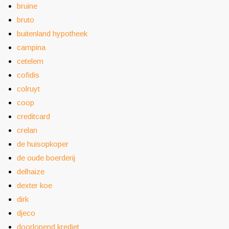
bruine
bruto
buitenland hypotheek
campina
cetelem
cofidis
colruyt
coop
creditcard
crelan
de huisopkoper
de oude boerderij
delhaize
dexter koe
dirk
djeco
doorlopend krediet