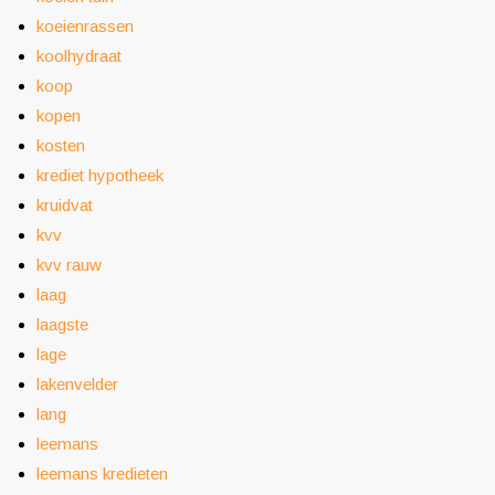
koeienrassen
koolhydraat
koop
kopen
kosten
krediet hypotheek
kruidvat
kvv
kvv rauw
laag
laagste
lage
lakenvelder
lang
leemans
leemans kredieten