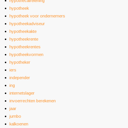
hypothecairelening
hypotheek
hypotheek voor ondernemers
hypotheekadviseur
hypotheekakte
hypotheekrente
hypotheekrentes
hypotheekvormen
hypotheker
iers
independer
ing
internetslager
invoerrechten berekenen
jaar
jumbo
kalkoenen