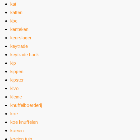
kat
katten
kbc
kenteken
keurslager
keytrade
keytrade bank
kip
kippen
kipster
kivo
kleine
knuffelboerderij
koe
koe knuffelen
koeien
koeien tuin