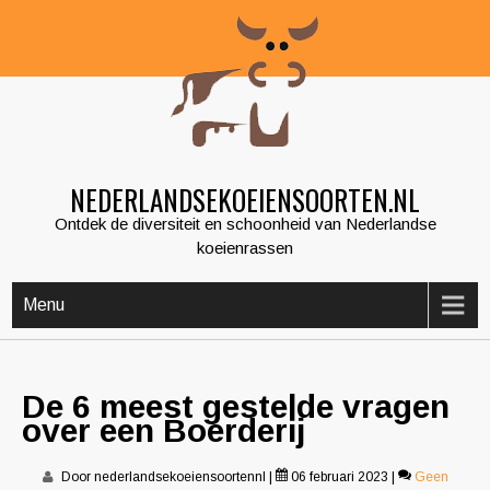
Skip
to
content
NEDERLANDSEKOEIENSOORTEN.NL
Ontdek de diversiteit en schoonheid van Nederlandse
koeienrassen
Menu
De 6 meest gestelde vragen
over een Boerderij
Door nederlandsekoeiensoortennl
|
06 februari 2023
|
Geen