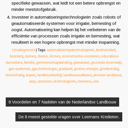
specifieke gewassen, wat leidt tot een betere opbrengst en
minder meststofgebruik.
Investeer in automatiseringstechnologieën zoals robots of
geautomatiseerde systemen voor irrigatie, bemesting of
oogst. Automatisering kan helpen bij het verbeteren van de
efficiëntie van processen zoals irrigatie en bemesting, wat
resulteert in een hogere opbrengst met minder inspanning.
Uncategorized
| Tags:
automatiseringstechnologieën
,
biodiversiteit
,
boerderij
,
bomen
,
dieren
,
drones
,
economische voordelen
,
educatieve
bezoekers
,
familie
,
gemeenschapsbinding
,
gewassen
,
gezonde levensstijl
,
gps-systemen
,
gps-technologie
,
grasland
,
groene energie
,
grootschalig
,
kleinschalig
,
kopen
,
landbouwbedrijf
,
landbouwsoftware
,
precisie-landbouw
,
prijs
,
sensoren
,
technologieën
,
toerisme
,
vee
Berichtnavigatie
8 Voordelen en 7 Nadelen van de Nederlandse Landbouw
De 8 meest gestelde vragen over Leemans Kredieten.