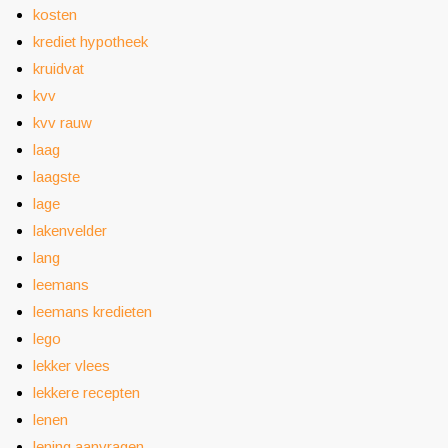
kosten
krediet hypotheek
kruidvat
kvv
kvv rauw
laag
laagste
lage
lakenvelder
lang
leemans
leemans kredieten
lego
lekker vlees
lekkere recepten
lenen
lening aanvragen