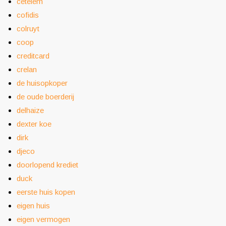
cetelem
cofidis
colruyt
coop
creditcard
crelan
de huisopkoper
de oude boerderij
delhaize
dexter koe
dirk
djeco
doorlopend krediet
duck
eerste huis kopen
eigen huis
eigen vermogen