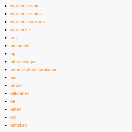
hypotheekrente
hypotheekrentes
hypotheekvormen
hypotheker
iers
independer
ing
internetslager
invoerrechten berekenen
jaar
jumbo
kalkoenen
kat
katten
kbc
kenteken