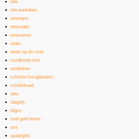
rdw
rdw kenteken
renmans
renovatie
renoveren
rente
rente op de voet
roodbonte koe
rundvlees
schotse hooglanders
schrikdraad
siku
slagerij
sligro
snel geld lenen
sns
spaargids