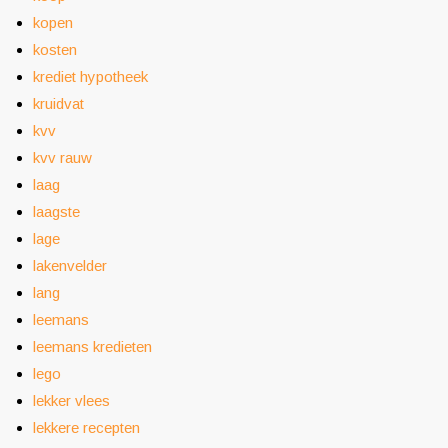
kopen
kosten
krediet hypotheek
kruidvat
kvv
kvv rauw
laag
laagste
lage
lakenvelder
lang
leemans
leemans kredieten
lego
lekker vlees
lekkere recepten