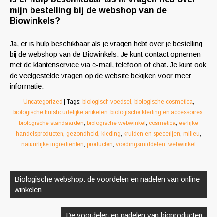
mijn bestelling bij de webshop van de
Biowinkels?
Ja, er is hulp beschikbaar als je vragen hebt over je bestelling
bij de webshop van de Biowinkels. Je kunt contact opnemen
met de klantenservice via e-mail, telefoon of chat. Je kunt ook
de veelgestelde vragen op de website bekijken voor meer
informatie.
Uncategorized
| Tags:
biologisch voedsel
,
biologische cosmetica
,
biologische huishoudelijke artikelen
,
biologische kleding en accessoires
,
biologische standaarden
,
biologische webwinkel
,
cosmetica
,
eerlijke
handelsproducten
,
gezondheid
,
kleding
,
kruiden en specerijen
,
milieu
,
natuurlijke ingrediënten
,
producten
,
voedingsmiddelen
,
webwinkel
Berichtnavigatie
Biologische webshop: de voordelen en nadelen van online
winkelen
De voordelen en nadelen van bioproducten