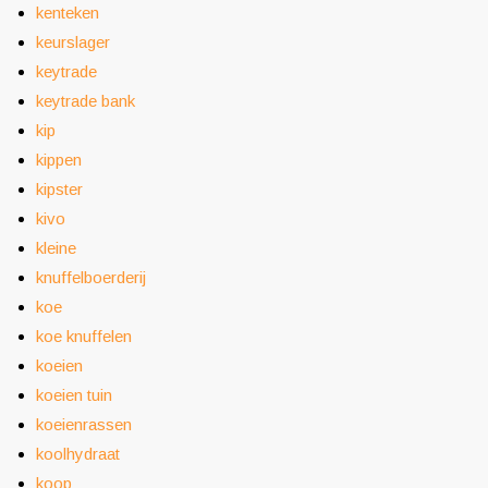
kenteken
keurslager
keytrade
keytrade bank
kip
kippen
kipster
kivo
kleine
knuffelboerderij
koe
koe knuffelen
koeien
koeien tuin
koeienrassen
koolhydraat
koop