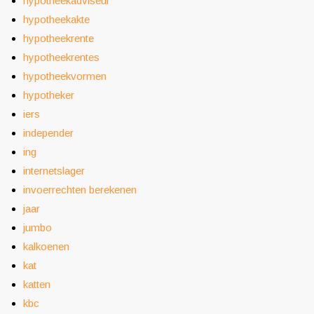
hypotheekadviseur
hypotheekakte
hypotheekrente
hypotheekrentes
hypotheekvormen
hypotheker
iers
independer
ing
internetslager
invoerrechten berekenen
jaar
jumbo
kalkoenen
kat
katten
kbc