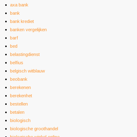
axa bank
bank
bank krediet
banken vergelijken
barf
bed
belastingdienst
belfius
belgisch witblauw
beobank
berekenen
berekenhet
bestellen
betalen
biologisch
biologische groothandel
biologische winkel online