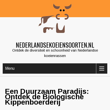
Skip
to
content
NEDERLANDSEKOEIENSOORTEN.NL
Ontdek de diversiteit en schoonheid van Nederlandse
koeienrassen
Menu
Een Duurzaam Paradijs:
Ontdek de Biologische
Kippenboerderij