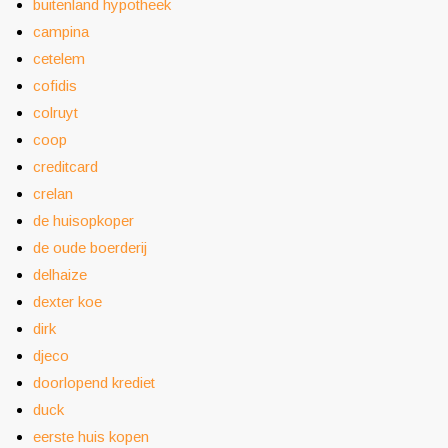
buitenland hypotheek
campina
cetelem
cofidis
colruyt
coop
creditcard
crelan
de huisopkoper
de oude boerderij
delhaize
dexter koe
dirk
djeco
doorlopend krediet
duck
eerste huis kopen