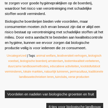
te zorgen voor goede hygiënepraktijken op de boerderij,
waardoor het risico van verontreiniging met schadelijke
stoffen wordt verminderd.
Biologische boerderijen bieden vele voordelen, maar
consumenten moeten zich ervan bewust zijn dat er altijd een
risico bestaat op verontreiniging met schadelijke stoffen uit het
milieu. Door extra aandacht te besteden aan kwaliteitscontrole
en hygiëne, kunnen we ervoor zorgen dat biologische
productie veilig is voor iedereen die ze consumeert.
Uncategorized
| Tags:
animal welfare
,
biodiversiteit verhogen
,
biologisch
voedsel
,
biologische boerderij amsterdam
,
bodemkwaliteit verbeteren
,
duurzame landbouwmethodes
,
educatieve activiteiten
,
koolstofuitstoot
verminderen
,
lokale markten
,
natuurlijk tuinieren
,
permacultuur
,
traditionele
landbouwtechnieken leren
,
tuinclubs
,
verse producten
Berichtnavigatie
Voordelen en nadelen van biologische groenten en fruit
6 tips voor biologische landbouw