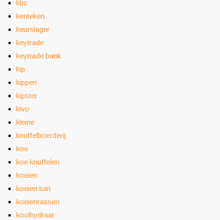
kbc
kenteken
keurslager
keytrade
keytrade bank
kip
kippen
kipster
kivo
kleine
knuffelboerderij
koe
koe knuffelen
koeien
koeien tuin
koeienrassen
koolhydraat