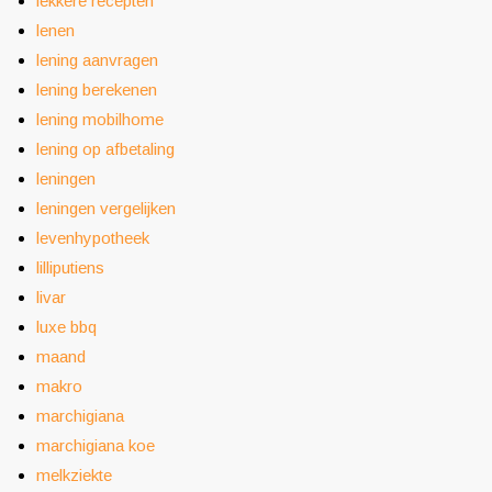
lekkere recepten
lenen
lening aanvragen
lening berekenen
lening mobilhome
lening op afbetaling
leningen
leningen vergelijken
levenhypotheek
lilliputiens
livar
luxe bbq
maand
makro
marchigiana
marchigiana koe
melkziekte