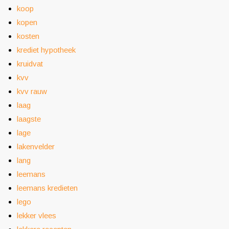
koop
kopen
kosten
krediet hypotheek
kruidvat
kvv
kvv rauw
laag
laagste
lage
lakenvelder
lang
leemans
leemans kredieten
lego
lekker vlees