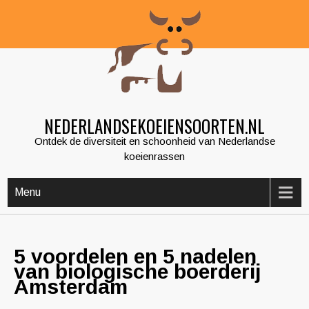
Skip
to
content
NEDERLANDSEKOEIENSOORTEN.NL
Ontdek de diversiteit en schoonheid van Nederlandse
koeienrassen
Menu
5 voordelen en 5 nadelen
van biologische boerderij
Amsterdam