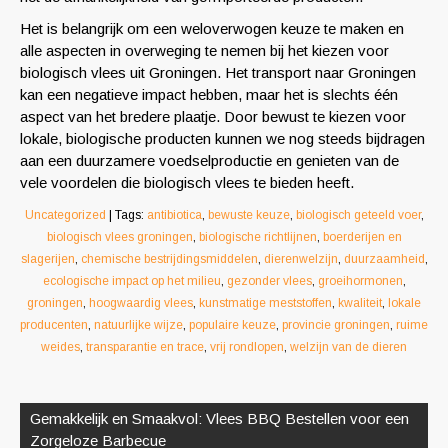
Het is belangrijk om een weloverwogen keuze te maken en
alle aspecten in overweging te nemen bij het kiezen voor
biologisch vlees uit Groningen. Het transport naar Groningen
kan een negatieve impact hebben, maar het is slechts één
aspect van het bredere plaatje. Door bewust te kiezen voor
lokale, biologische producten kunnen we nog steeds bijdragen
aan een duurzamere voedselproductie en genieten van de
vele voordelen die biologisch vlees te bieden heeft.
Uncategorized
| Tags:
antibiotica
,
bewuste keuze
,
biologisch geteeld voer
,
biologisch vlees groningen
,
biologische richtlijnen
,
boerderijen en
slagerijen
,
chemische bestrijdingsmiddelen
,
dierenwelzijn
,
duurzaamheid
,
ecologische impact op het milieu
,
gezonder vlees
,
groeihormonen
,
groningen
,
hoogwaardig vlees
,
kunstmatige meststoffen
,
kwaliteit
,
lokale
producenten
,
natuurlijke wijze
,
populaire keuze
,
provincie groningen
,
ruime
weides
,
transparantie en trace
,
vrij rondlopen
,
welzijn van de dieren
Berichtnavigatie
Gemakkelijk en Smaakvol: Vlees BBQ Bestellen voor een
Zorgeloze Barbecue