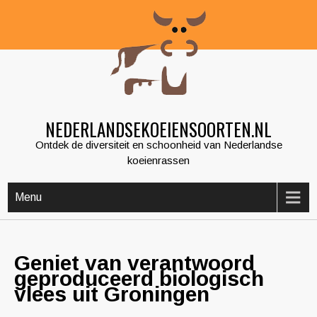
Skip
to
content
NEDERLANDSEKOEIENSOORTEN.NL
Ontdek de diversiteit en schoonheid van Nederlandse
koeienrassen
Menu
Geniet van verantwoord
geproduceerd biologisch
vlees uit Groningen