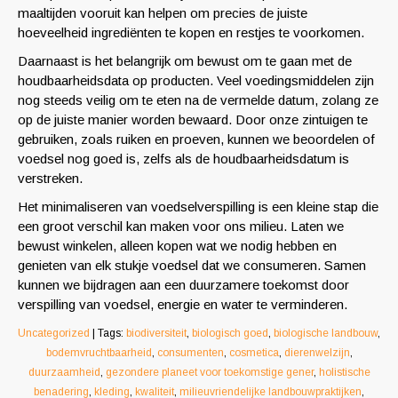
maaltijden vooruit kan helpen om precies de juiste
hoeveelheid ingrediënten te kopen en restjes te voorkomen.
Daarnaast is het belangrijk om bewust om te gaan met de
houdbaarheidsdata op producten. Veel voedingsmiddelen zijn
nog steeds veilig om te eten na de vermelde datum, zolang ze
op de juiste manier worden bewaard. Door onze zintuigen te
gebruiken, zoals ruiken en proeven, kunnen we beoordelen of
voedsel nog goed is, zelfs als de houdbaarheidsdatum is
verstreken.
Het minimaliseren van voedselverspilling is een kleine stap die
een groot verschil kan maken voor ons milieu. Laten we
bewust winkelen, alleen kopen wat we nodig hebben en
genieten van elk stukje voedsel dat we consumeren. Samen
kunnen we bijdragen aan een duurzamere toekomst door
verspilling van voedsel, energie en water te verminderen.
Uncategorized
| Tags:
biodiversiteit
,
biologisch goed
,
biologische landbouw
,
bodemvruchtbaarheid
,
consumenten
,
cosmetica
,
dierenwelzijn
,
duurzaamheid
,
gezondere planeet voor toekomstige gener
,
holistische
benadering
,
kleding
,
kwaliteit
,
milieuvriendelijke landbouwpraktijken
,